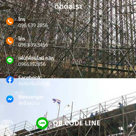
ติดต่อเรา
โทร
096 639 2856
โทร
096 639 3456
เพิ่มเพื่อนไลน์ คลิก
0966392856
Facebook
รับติดตั้งนั่งร้าน
Messenger
ส่งข้อความ
QR CODE LINE