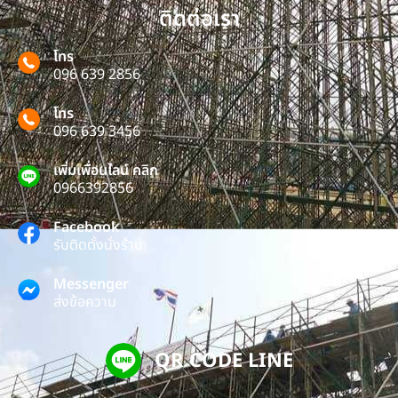
ติดต่อเรา
โทร
096 639 2856
โทร
096 639 3456
เพิ่มเพื่อนไลน์ คลิก
0966392856
Facebook
รับติดตั้งนั่งร้าน
Messenger
ส่งข้อความ
QR CODE LINE