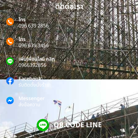
ติดต่อเรา
โทร
096 639 2856
โทร
096 639 3456
เพิ่มเพื่อนไลน์ คลิก
0966392856
Facebook
รับติดตั้งนั่งร้าน
Messenger
ส่งข้อความ
QR CODE LINE