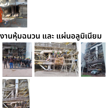
งานหุ้มฉนวน และ แผ่นอลูมิเนียม