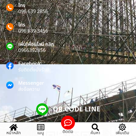
โทร
096 639 2856
โทร
096 639 3456
เพิ่มเพื่อนไลน์ คลิก
0966392856
Facebook
รับติดตั้งนั่งร้าน
Messenger
ส่งข้อความ
QR CODE LINE
ติดต่อ
หน้าหลัก
เมนู
ค้นหา
เพิ่มเติม