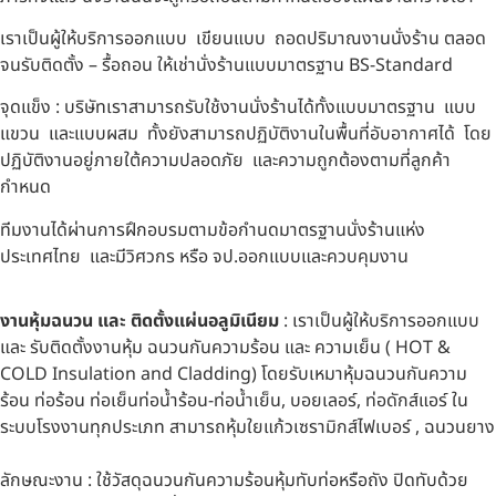
เราเป็นผู้ให้บริการออกแบบ เขียนแบบ ถอดปริมาณงานนั่งร้าน ตลอด
จนรับติดตั้ง – รื้อถอน ให้เช่านั่งร้านแบบมาตรฐาน BS-Standard
จุดแข็ง : บริษัทเราสามารถรับใช้งานนั่งร้านได้ทั้งแบบมาตรฐาน แบบ
แขวน และแบบผสม ทั้งยังสามารถปฏิบัติงานในพื้นที่อับอากาศได้ โดย
ปฏิบัติงานอยู่ภายใต้ความปลอดภัย และความถูกต้องตามที่ลูกค้า
กำหนด
ทีมงานได้ผ่านการฝึกอบรมตามข้อกำนดมาตรฐานนั่งร้านแห่ง
ประเทศไทย และมีวิศวกร หรือ จป.ออกแบบและควบคุมงาน
งานหุ้มฉนวน และ ติดตั้งแผ่นอลูมิเนียม
: เราเป็นผู้ให้บริการออกแบบ
และ รับติดตั้งงานหุ้ม ฉนวนกันความร้อน และ ความเย็น ( HOT &
COLD Insulation and Cladding) โดยรับเหมาหุ้มฉนวนกันความ
ร้อน ท่อร้อน ท่อเย็นท่อน้ำร้อน-ท่อน้ำเย็น, บอยเลอร์, ท่อดักส์แอร์ ใน
ระบบโรงงานทุกประเภท สามารถหุ้มใยแก้วเซรามิกส์ไฟเบอร์ , ฉนวนยาง
ลักษณะงาน : ใช้วัสดุฉนวนกันความร้อนหุ้มทับท่อหรือถัง ปิดทับด้วย