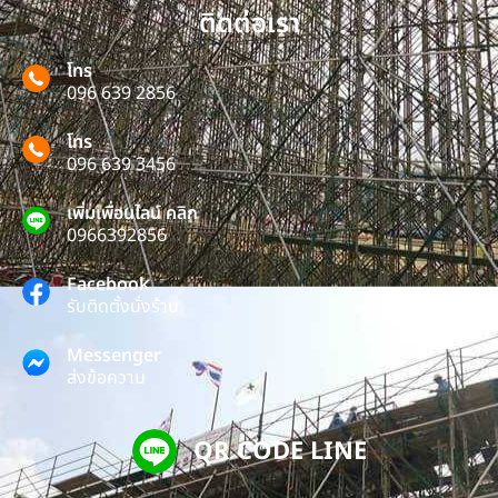
ติดต่อเรา
โทร
096 639 2856
โทร
096 639 3456
เพิ่มเพื่อนไลน์ คลิก
0966392856
Facebook
รับติดตั้งนั่งร้าน
Messenger
ส่งข้อความ
QR CODE LINE