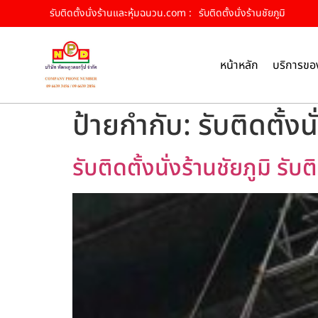
รับติดตั้งนั่งร้านและหุ้มฉนวน.com :
รับติดตั้งนั่งร้านชัยภูมิ
หน้าหลัก
บริการขอ
ป้ายกำกับ:
รับติดตั้งนั
รับติดตั้งนั่งร้านชัยภูมิ รั