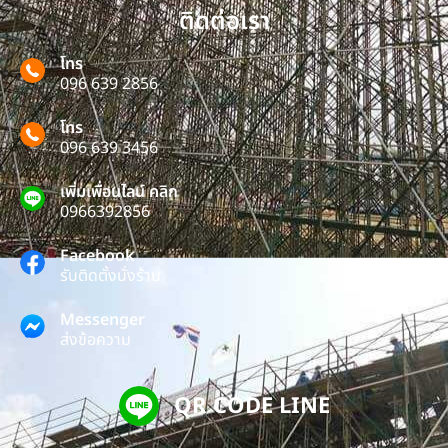
ติดต่อเรา
โทร
096 639 2856
โทร
096 639 3456
เพิ่มเพื่อนไลน์ คลิก
0966392856
Facebook
รับติดตั้งนั่งร้าน
Messenger
ส่งข้อความ
QR CODE LINE