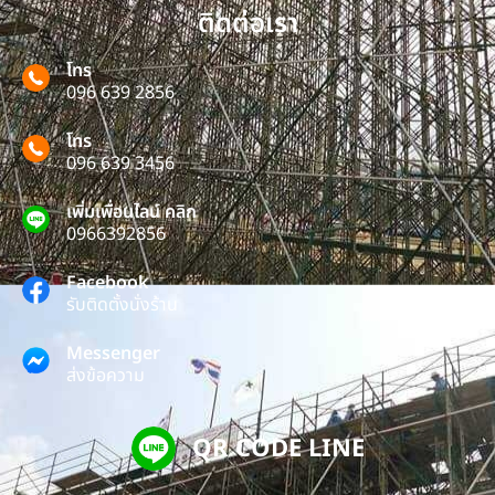
ติดต่อเรา
โทร
096 639 2856
โทร
096 639 3456
เพิ่มเพื่อนไลน์ คลิก
0966392856
Facebook
รับติดตั้งนั่งร้าน
Messenger
ส่งข้อความ
QR CODE LINE