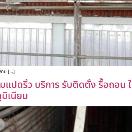
พัทย […]
แปดริ้ว บริการ รับติดตั้ง รื้อถอน ให
ูมิเนียม