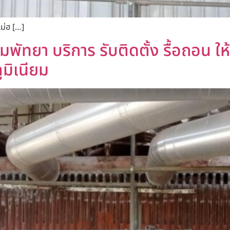
แม่ฮ […]
มพัทยา บริการ รับติดตั้ง รื้อถอน ให้เ
ูมิเนียม