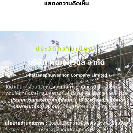
แสดงความคิดเห็น
ประวัติความเป็นมา
บริษัท พัฒนภูวดล จำกัด
( Phattanaphuwadhon Company Limited )
ได้ดำเนินการโดยมีวัตถุประสงค์ในการดำเนินธุรกิจคือรับติดตั้ง รื้อ
ถอนให้เช่านั่งร้าน และบริการงานหุ้มฉนวน หุ้มแผ่นอลูมิเนียม
ด้วย
ประสบการณ์การทำงานไม่น้อยกว่า 10 ปี พร้อมด้วยทีมงาน
คุณภาพมากกว่า 50 คน
(โดยมีแรงงานเป็นคนไทย 99 %)
นโยบายด้านคุณภาพ :
มุ่งมั่นสร้างความพึงพอใจ ส่งงานเรียบร้อย
ตรงเวลา ด้วยทีมงานคุณภาพ