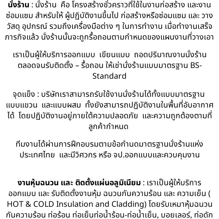
นั่งร้าน
: นั่งร้าน คือ โครงสร้างชั่วคราวที่ใช้ในงานก่อสร้าง และงาน
ซ่อมแซม สำหรับให้ ผู้ปฏิบัติงานขึ้นไป ก่อสร้างหรือซ่อมแซม และ วาง
วัสดุ อุปกรณ์ รวมถึงเครื่องมือต่าง ๆ ในการทำงาน เมื่อทำงานเสร็จ
ภารกิจแล้ว นั่งร้านนั้นจะถูกรื้อถอนตามกำหนดของแผนงานที่วางเอา
เราเป็นผู้ให้บริการออกแบบ เขียนแบบ ถอดปริมาณงานนั่งร้าน
ตลอดจนรับติดตั้ง – รื้อถอน ให้เช่านั่งร้านแบบมาตรฐาน BS-
Standard
จุดแข็ง : บริษัทเราสามารถรับใช้งานนั่งร้านได้ทั้งแบบมาตรฐาน
แบบแขวน และแบบผสม ทั้งยังสามารถปฏิบัติงานในพื้นที่อับอากาศ
ได้ โดยปฏิบัติงานอยู่ภายใต้ความปลอดภัย และความถูกต้องตามที่
ลูกค้ากำหนด
ทีมงานได้ผ่านการฝึกอบรมตามข้อกำนดมาตรฐานนั่งร้านแห่ง
ประเทศไทย และมีวิศวกร หรือ จป.ออกแบบและควบคุมงาน
งานหุ้มฉนวน และ ติดตั้งแผ่นอลูมิเนียม
: เราเป็นผู้ให้บริการ
ออกแบบ และ รับติดตั้งงานหุ้ม ฉนวนกันความร้อน และ ความเย็น (
HOT & COLD Insulation and Cladding) โดยรับเหมาหุ้มฉนวน
กันความร้อน ท่อร้อน ท่อเย็นท่อน้ำร้อน-ท่อน้ำเย็น, บอยเลอร์, ท่อดัก