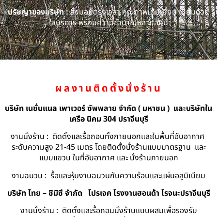
ปรัชญาของบริษัท :
ส่งมอบตรงเวลา คุณภาพเต็มเยี่ยม เปี่ยมด้วย
ใจบริการ พร้อมความชำนาญหลายสิบปี
ผลงานติดตั้งนั่งร้าน
บริษัท เนชั่นแนล เพาเวอร์ ซัพพลาย จำกัด ( มหาชน ) และบริษัทใน
เครือ นิคม 304 ปราจีนบุรี
งานนั่งร้าน : ติดตั้งและรื้อถอนทั้งภายนอกและในพื้นที่อับอากาศ
ระดับความสูง 21-45 เมตร โดยติดตั้งนั่งร้านแบบมาตรฐาน และ
แบบแขวน ในที่อับอากาศ และ นั่งร้านภายนอก
งานฉนวน : รื้อและหุ้มงานฉนวนกันความร้อนและแผ่นอลูมิเนียม
บริษัท ไทย – ชิมิซึ จำกัด
โปรเจค โรงงานฮอนด้า โรจนะปราจีนบุรี
งานนั่งร้าน : ติดตั้งและรื้อถอนนั่งร้านแบบผสมเพื่อรองรับ