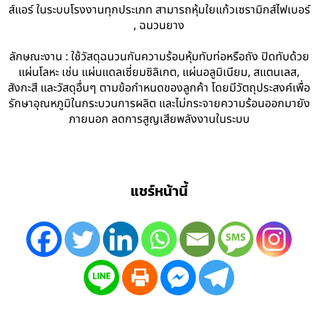
ส์แอร์ ในระบบโรงงานทุกประเภท สามารถหุ้มใยแก้วเซรามิกส์ไฟเบอร์
, ฉนวนยาง
ลักษณะงาน : ใช้วัสดุฉนวนกันความร้อนหุ้มทับท่อหรือถัง ปิดทับด้วย
แผ่นโลหะ เช่น แผ่นแดลเซี่ยมซิลิเกต, แผ่นอลูมิเนียม, สแตนเลส,
สังกะสี และวัสดุอื่นๆ ตามข้อกำหนดของลูกค้า โดยมีวัตถุประสงค์เพื่อ
รักษาอุณหภูมิในกระบวนการผลิต และไม่กระจายความร้อนออกมายัง
ภายนอก ลดการสูญเสียพลังงานในระบบ
แชร์หน้านี้