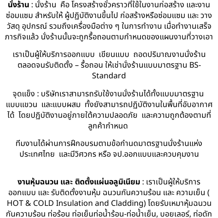
นั่งร้าน
: นั่งร้าน คือ โครงสร้างชั่วคราวที่ใช้ในงานก่อสร้าง และงาน
ซ่อมแซม สำหรับให้ ผู้ปฏิบัติงานขึ้นไป ก่อสร้างหรือซ่อมแซม และ วาง
วัสดุ อุปกรณ์ รวมถึงเครื่องมือต่าง ๆ ในการทำงาน เมื่อทำงานเสร็จ
ภารกิจแล้ว นั่งร้านนั้นจะถูกรื้อถอนตามกำหนดของแผนงานที่วางเอา
เราเป็นผู้ให้บริการออกแบบ เขียนแบบ ถอดปริมาณงานนั่งร้าน
ตลอดจนรับติดตั้ง – รื้อถอน ให้เช่านั่งร้านแบบมาตรฐาน BS-
Standard
จุดแข็ง : บริษัทเราสามารถรับใช้งานนั่งร้านได้ทั้งแบบมาตรฐาน
แบบแขวน และแบบผสม ทั้งยังสามารถปฏิบัติงานในพื้นที่อับอากาศ
ได้ โดยปฏิบัติงานอยู่ภายใต้ความปลอดภัย และความถูกต้องตามที่
ลูกค้ากำหนด
ทีมงานได้ผ่านการฝึกอบรมตามข้อกำนดมาตรฐานนั่งร้านแห่ง
ประเทศไทย และมีวิศวกร หรือ จป.ออกแบบและควบคุมงาน
งานหุ้มฉนวน และ ติดตั้งแผ่นอลูมิเนียม
: เราเป็นผู้ให้บริการ
ออกแบบ และ รับติดตั้งงานหุ้ม ฉนวนกันความร้อน และ ความเย็น (
HOT & COLD Insulation and Cladding) โดยรับเหมาหุ้มฉนวน
กันความร้อน ท่อร้อน ท่อเย็นท่อน้ำร้อน-ท่อน้ำเย็น, บอยเลอร์, ท่อดัก