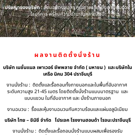
ปรัชญาของบริษัท :
ส่งมอบตรงเวลา คุณภาพเต็มเยี่ยม เปี่ยมด้วย
ใจบริการ พร้อมความชำนาญหลายสิบปี
ผลงานติดตั้งนั่งร้าน
บริษัท เนชั่นแนล เพาเวอร์ ซัพพลาย จำกัด ( มหาชน ) และบริษัทใน
เครือ นิคม 304 ปราจีนบุรี
งานนั่งร้าน : ติดตั้งและรื้อถอนทั้งภายนอกและในพื้นที่อับอากาศ
ระดับความสูง 21-45 เมตร โดยติดตั้งนั่งร้านแบบมาตรฐาน และ
แบบแขวน ในที่อับอากาศ และ นั่งร้านภายนอก
งานฉนวน : รื้อและหุ้มงานฉนวนกันความร้อนและแผ่นอลูมิเนียม
บริษัท ไทย – ชิมิซึ จำกัด
โปรเจค โรงงานฮอนด้า โรจนะปราจีนบุรี
งานนั่งร้าน : ติดตั้งและรื้อถอนนั่งร้านแบบผสมเพื่อรองรับ