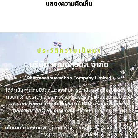
แสดงความคิดเห็น
ประวัติความเป็นมา
บริษัท พัฒนภูวดล จำกัด
( Phattanaphuwadhon Company Limited )
ได้ดำเนินการโดยมีวัตถุประสงค์ในการดำเนินธุรกิจคือรับติดตั้ง รื้อ
ถอนให้เช่านั่งร้าน และบริการงานหุ้มฉนวน หุ้มแผ่นอลูมิเนียม
ด้วย
ประสบการณ์การทำงานไม่น้อยกว่า 10 ปี พร้อมด้วยทีมงาน
คุณภาพมากกว่า 50 คน
(โดยมีแรงงานเป็นคนไทย 99 %)
นโยบายด้านคุณภาพ :
มุ่งมั่นสร้างความพึงพอใจ ส่งงานเรียบร้อย
ตรงเวลา ด้วยทีมงานคุณภาพ