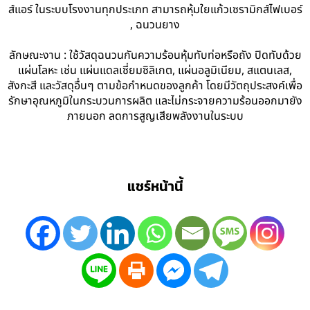
ส์แอร์ ในระบบโรงงานทุกประเภท สามารถหุ้มใยแก้วเซรามิกส์ไฟเบอร์
, ฉนวนยาง
ลักษณะงาน : ใช้วัสดุฉนวนกันความร้อนหุ้มทับท่อหรือถัง ปิดทับด้วย
แผ่นโลหะ เช่น แผ่นแดลเซี่ยมซิลิเกต, แผ่นอลูมิเนียม, สแตนเลส,
สังกะสี และวัสดุอื่นๆ ตามข้อกำหนดของลูกค้า โดยมีวัตถุประสงค์เพื่อ
รักษาอุณหภูมิในกระบวนการผลิต และไม่กระจายความร้อนออกมายัง
ภายนอก ลดการสูญเสียพลังงานในระบบ
แชร์หน้านี้