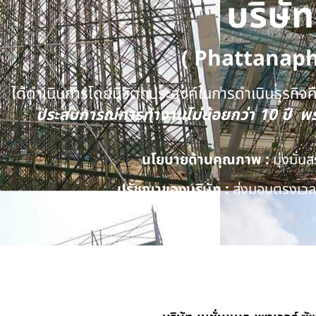
บริษั
( Phattanap
ได้ดำเนินการโดยมีวัตถุประสงค์ในการดำเนินธุรกิจคือ
ประสบการณ์การทำงานไม่น้อยกว่า 10 ปี 
นโยบายด้านคุณภาพ :
มุ่งมั่
ปรัชญาของบริษัท :
ส่งมอบตรงเวลา