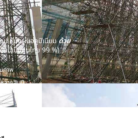
นวน หุ้มแผ่นอลูมิเนียม
ด้วย
งงานเป็นคนไทย 99 %)
คุณภาพ
หลายสิบปี