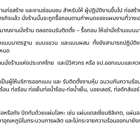
ในงานก่อสร้าง และงานซ่อมแซม สำหรับให้ ผู้ปฏิบัติงานขึ้นไป ก่อส
ภารกิจแล้ว นั่งร้านนั้นจะถูกรื้อถอนตามกำหนดของแผนงานที่วางเ
าณงานนั่งร้าน ตลอดจนรับติดตั้ง – รื้อถอน ให้เช่านั่งร้านแ
ด้ทั้งแบบมาตรฐาน แบบแขวน และแบบผสม ทั้งยังสามารถปฏิบัติงานใ
กำหนด
นนั่งร้านแห่งประเทศไทย และมีวิศวกร หรือ จป.ออกแบบและคว
าเป็นผู้ให้บริการออกแบบ และ รับติดตั้งงานหุ้ม ฉนวนกันความ
 ท่อร้อน ท่อเย็นท่อน้ำร้อน-ท่อน้ำเย็น, บอยเลอร์, ท่อดักส์แอ
อหรือถัง ปิดทับด้วยแผ่นโลหะ เช่น แผ่นแดลเซี่ยมซิลิเกต, แผ่นอล
รักษาอุณหภูมิในกระบวนการผลิต และไม่กระจายความร้อนออกมาย