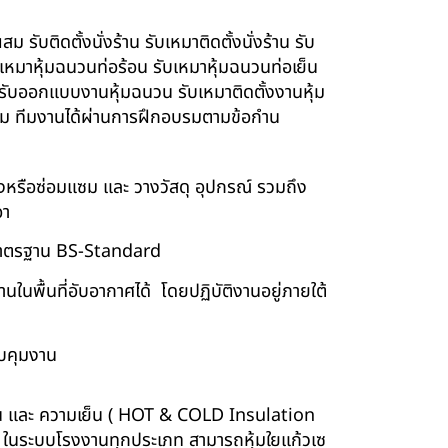
รับติดตั้งนั่งร้าน รับเหมาติดตั้งนั่งร้าน รับ
ับเหมาหุ้มฉนวนท่อร้อน รับเหมาหุ้มฉนวนท่อเย็น
์ รับออกแบบงานหุ้มฉนวน รับเหมาติดตั้งงานหุ้ม
นียม ทีมงานได้ผ่านการฝึกอบรมตามข้อกำน
ร้างหรือซ่อมแซม และ วางวัสดุ อุปกรณ์ รวมถึง
อา
บบมาตรฐาน BS-Standard
นพื้นที่อับอากาศได้ โดยปฏิบัติงานอยู่ภายใต้
บคุมงาน
ร้อน และ ความเย็น ( HOT & COLD Insulation
ร์ ในระบบโรงงานทุกประเภท สามารถหุ้มใยแก้วเซ