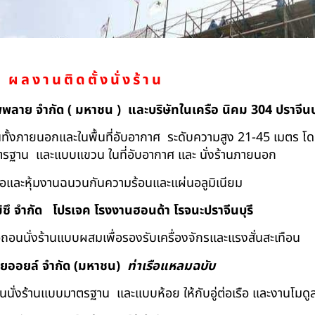
ผลงานติดตั้งนั่งร้าน
ัพพลาย จำกัด ( มหาชน ) และบริษัทในเครือ นิคม 304 ปราจีนบุ
ถอนทั้งภายนอกและในพื้นที่อับอากาศ ระดับความสูง 21-45 เมตร โ
มาตรฐาน และแบบแขวน ในที่อับอากาศ และ นั่งร้านภายนอก
้อและหุ้มงานฉนวนกันความร้อนและแผ่นอลูมิเนียม
ิซึ จำกัด
โปรเจค โรงงานฮอนด้า โรจนะปราจีนบุรี
ื้อถอนนั่งร้านแบบผสมเพื่อรองรับเครื่องจักรและแรงสั่นสะเทือน
ทยออยล์ จํากัด (มหาชน)
ท่าเรือแหลมฉบับ
อถอนนั่งร้านแบบมาตรฐาน และแบบห้อย ให้กับอู่ต่อเรือ และงานโมดู