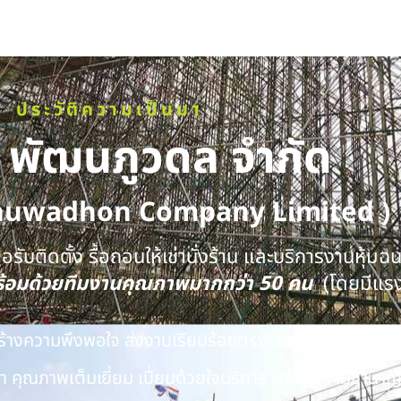
ประวัติความเป็นมา
ท พัฒนภูวดล จำกัด
huwadhon Company Limited )
รับติดตั้ง รื้อถอนให้เช่านั่งร้าน และบริการงานหุ้มฉ
พร้อมด้วยทีมงานคุณภาพมากกว่า 50 คน
(โดยมีแร
นสร้างความพึงพอใจ ส่งงานเรียบร้อยตรงเวลา ด้วยทีมงาน
 คุณภาพเต็มเยี่ยม เปี่ยมด้วยใจบริการ พร้อมความชำนาญ