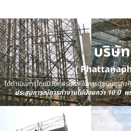
บริษั
( Phattanap
ได้ดำเนินการโดยมีวัตถุประสงค์ในการดำเนินธุรกิจคือ
ประสบการณ์การทำงานไม่น้อยกว่า 10 ปี 
นโยบายด้านคุณภาพ :
มุ่งมั่
ปรัชญาของบริษัท :
ส่งมอบตรงเวลา