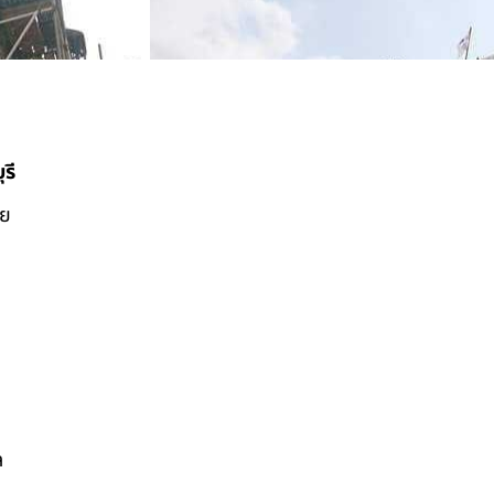
รี
ดย
ล