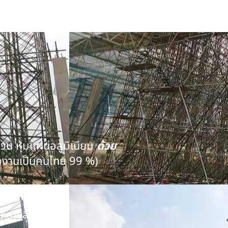
นวน หุ้มแผ่นอลูมิเนียม
ด้วย
งงานเป็นคนไทย 99 %)
คุณภาพ
หลายสิบปี