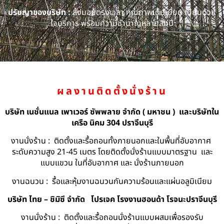
ปรัชญาของบริษัท :
ส่งมอบตรงเวลา คุณภาพเต็มเยี่ยม เปี่ยมด้วย
ใจบริการ พร้อมความชำนาญหลายสิบปี
ผลงานติดตั้งนั่งร้าน
บริษัท เนชั่นแนล เพาเวอร์ ซัพพลาย จำกัด ( มหาชน ) และบริษัทใน
เครือ นิคม 304 ปราจีนบุรี
งานนั่งร้าน : ติดตั้งและรื้อถอนทั้งภายนอกและในพื้นที่อับอากาศ
ระดับความสูง 21-45 เมตร โดยติดตั้งนั่งร้านแบบมาตรฐาน และ
แบบแขวน ในที่อับอากาศ และ นั่งร้านภายนอก
งานฉนวน : รื้อและหุ้มงานฉนวนกันความร้อนและแผ่นอลูมิเนียม
บริษัท ไทย – ชิมิซึ จำกัด
โปรเจค โรงงานฮอนด้า โรจนะปราจีนบุรี
งานนั่งร้าน : ติดตั้งและรื้อถอนนั่งร้านแบบผสมเพื่อรองรับ