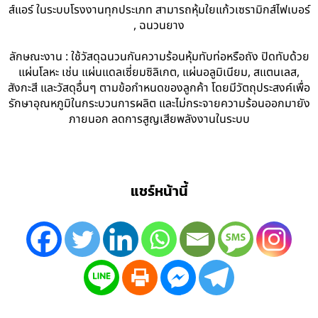
ส์แอร์ ในระบบโรงงานทุกประเภท สามารถหุ้มใยแก้วเซรามิกส์ไฟเบอร์
, ฉนวนยาง
ลักษณะงาน : ใช้วัสดุฉนวนกันความร้อนหุ้มทับท่อหรือถัง ปิดทับด้วย
แผ่นโลหะ เช่น แผ่นแดลเซี่ยมซิลิเกต, แผ่นอลูมิเนียม, สแตนเลส,
สังกะสี และวัสดุอื่นๆ ตามข้อกำหนดของลูกค้า โดยมีวัตถุประสงค์เพื่อ
รักษาอุณหภูมิในกระบวนการผลิต และไม่กระจายความร้อนออกมายัง
ภายนอก ลดการสูญเสียพลังงานในระบบ
แชร์หน้านี้