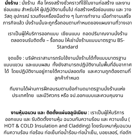
นั่งร้าน
: นั่งร้าน คือ โครงสร้างชั่วคราวที่ใช้ในงานก่อสร้าง และงาน
ซ่อมแซม สำหรับให้ ผู้ปฏิบัติงานขึ้นไป ก่อสร้างหรือซ่อมแซม และ วาง
วัสดุ อุปกรณ์ รวมถึงเครื่องมือต่าง ๆ ในการทำงาน เมื่อทำงานเสร็จ
ภารกิจแล้ว นั่งร้านนั้นจะถูกรื้อถอนตามกำหนดของแผนงานที่วางเอา
เราเป็นผู้ให้บริการออกแบบ เขียนแบบ ถอดปริมาณงานนั่งร้าน
ตลอดจนรับติดตั้ง – รื้อถอน ให้เช่านั่งร้านแบบมาตรฐาน BS-
Standard
จุดแข็ง : บริษัทเราสามารถรับใช้งานนั่งร้านได้ทั้งแบบมาตรฐาน
แบบแขวน และแบบผสม ทั้งยังสามารถปฏิบัติงานในพื้นที่อับอากาศ
ได้ โดยปฏิบัติงานอยู่ภายใต้ความปลอดภัย และความถูกต้องตามที่
ลูกค้ากำหนด
ทีมงานได้ผ่านการฝึกอบรมตามข้อกำนดมาตรฐานนั่งร้านแห่ง
ประเทศไทย และมีวิศวกร หรือ จป.ออกแบบและควบคุมงาน
งานหุ้มฉนวน และ ติดตั้งแผ่นอลูมิเนียม
: เราเป็นผู้ให้บริการ
ออกแบบ และ รับติดตั้งงานหุ้ม ฉนวนกันความร้อน และ ความเย็น (
HOT & COLD Insulation and Cladding) โดยรับเหมาหุ้มฉนวน
กันความร้อน ท่อร้อน ท่อเย็นท่อน้ำร้อน-ท่อน้ำเย็น, บอยเลอร์, ท่อดัก