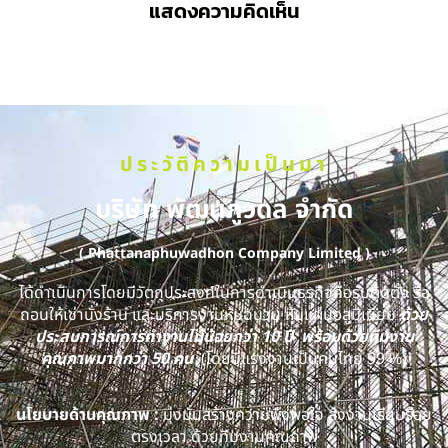
แสดงความคิดเห็น
ประวัติความเป็นมา
บริษัท พัฒนภูวดล จำกัด
( Phattanaphuwadhon Company Limited )
ได้ดำเนินการโดยมีวัตถุประสงค์ในการดำเนินธุรกิจคือรับติดตั้ง รื้อ
ถอนให้เช่านั่งร้าน และบริการงานหุ้มฉนวน หุ้มแผ่นอลูมิเนียม
ด้วย
ประสบการณ์การทำงานไม่น้อยกว่า 10 ปี พร้อมด้วยทีมงาน
คุณภาพมากกว่า 50 คน
(โดยมีแรงงานเป็นคนไทย 99 %)
นโยบายด้านคุณภาพ :
มุ่งมั่นสร้างความพึงพอใจ ส่งงานเรียบร้อย
ตรงเวลา ด้วยทีมงานคุณภาพ