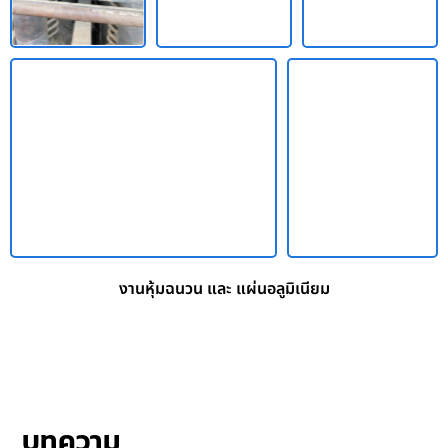
งานหุ้มฉนวน และ แผ่นอลูมิเนียม
บทความ