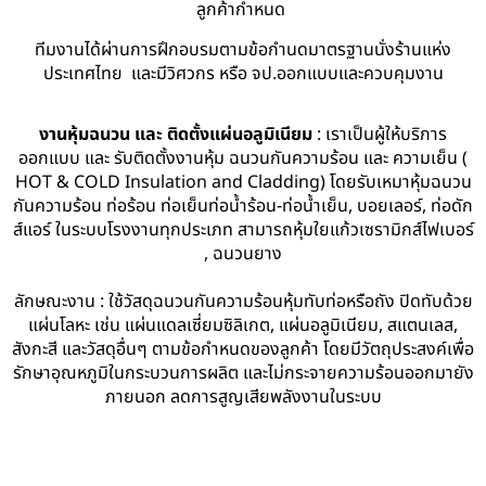
ลูกค้ากำหนด
ทีมงานได้ผ่านการฝึกอบรมตามข้อกำนดมาตรฐานนั่งร้านแห่ง
ประเทศไทย และมีวิศวกร หรือ จป.ออกแบบและควบคุมงาน
งานหุ้มฉนวน และ ติดตั้งแผ่นอลูมิเนียม
: เราเป็นผู้ให้บริการ
ออกแบบ และ รับติดตั้งงานหุ้ม ฉนวนกันความร้อน และ ความเย็น (
HOT & COLD Insulation and Cladding) โดยรับเหมาหุ้มฉนวน
กันความร้อน ท่อร้อน ท่อเย็นท่อน้ำร้อน-ท่อน้ำเย็น, บอยเลอร์, ท่อดัก
ส์แอร์ ในระบบโรงงานทุกประเภท สามารถหุ้มใยแก้วเซรามิกส์ไฟเบอร์
, ฉนวนยาง
ลักษณะงาน : ใช้วัสดุฉนวนกันความร้อนหุ้มทับท่อหรือถัง ปิดทับด้วย
แผ่นโลหะ เช่น แผ่นแดลเซี่ยมซิลิเกต, แผ่นอลูมิเนียม, สแตนเลส,
สังกะสี และวัสดุอื่นๆ ตามข้อกำหนดของลูกค้า โดยมีวัตถุประสงค์เพื่อ
รักษาอุณหภูมิในกระบวนการผลิต และไม่กระจายความร้อนออกมายัง
ภายนอก ลดการสูญเสียพลังงานในระบบ