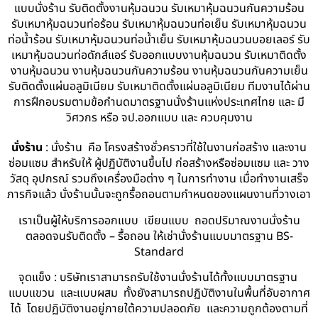
แบบนั่งร้าน รับติดตั้งงานหุ้มฉนวน รับเหมาหุ้มฉนวนกันความร้อน
รับเหมาหุ้มฉนวนท่อร้อน รับเหมาหุ้มฉนวนท่อเย็น รับเหมาหุ้มฉนวน
ท่อน้ำร้อน รับเหมาหุ้มฉนวนท่อน้ำเย็น รับเหมาหุ้มฉนวนบอยเลอร์ รับ
เหมาหุ้มฉนวนท่อดักส์แอร์ รับออกแบบงานหุ้มฉนวน รับเหมาติดตั้ง
งานหุ้มฉนวน งานหุ้มฉนวนกันความร้อน งานหุ้มฉนวนกันความเย็น
รับติดตั้งแผ่นอลูมิเนียม รับเหมาติดตั้งแผ่นอลูมิเนียม ทีมงานได้ผ่าน
การฝึกอบรมตามข้อกำนดมาตรฐานนั่งร้านแห่งประเทศไทย และ มี
วิศวกร หรือ จป.ออกแบบ และ ควบคุมงาน
นั่งร้าน
: นั่งร้าน คือ โครงสร้างชั่วคราวที่ใช้ในงานก่อสร้าง และงาน
ซ่อมแซม สำหรับให้ ผู้ปฏิบัติงานขึ้นไป ก่อสร้างหรือซ่อมแซม และ วาง
วัสดุ อุปกรณ์ รวมถึงเครื่องมือต่าง ๆ ในการทำงาน เมื่อทำงานเสร็จ
ภารกิจแล้ว นั่งร้านนั้นจะถูกรื้อถอนตามกำหนดของแผนงานที่วางเอา
เราเป็นผู้ให้บริการออกแบบ เขียนแบบ ถอดปริมาณงานนั่งร้าน
ตลอดจนรับติดตั้ง – รื้อถอน ให้เช่านั่งร้านแบบมาตรฐาน BS-
Standard
จุดแข็ง : บริษัทเราสามารถรับใช้งานนั่งร้านได้ทั้งแบบมาตรฐาน
แบบแขวน และแบบผสม ทั้งยังสามารถปฏิบัติงานในพื้นที่อับอากาศ
ได้ โดยปฏิบัติงานอยู่ภายใต้ความปลอดภัย และความถูกต้องตามที่