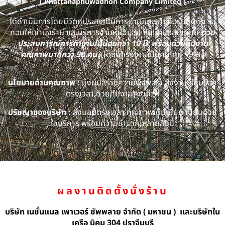
( Phattanaphuwadhon Company Limited )
ได้ดำเนินการโดยมีวัตถุประสงค์ในการดำเนินธุรกิจคือรับติดตั้ง รื้อ
ถอนให้เช่านั่งร้าน และบริการงานหุ้มฉนวน หุ้มแผ่นอลูมิเนียม
ด้วย
ประสบการณ์การทำงานไม่น้อยกว่า 10 ปี พร้อมด้วยทีมงาน
คุณภาพมากกว่า 50 คน
(โดยมีแรงงานเป็นคนไทย 99 %)
นโยบายด้านคุณภาพ :
มุ่งมั่นสร้างความพึงพอใจ ส่งงานเรียบร้อย
ตรงเวลา ด้วยทีมงานคุณภาพ
ปรัชญาของบริษัท :
ส่งมอบตรงเวลา คุณภาพเต็มเยี่ยม เปี่ยมด้วย
ใจบริการ พร้อมความชำนาญหลายสิบปี
ผลงานติดตั้งนั่งร้าน
บริษัท เนชั่นแนล เพาเวอร์ ซัพพลาย จำกัด ( มหาชน ) และบริษัทใน
เครือ นิคม 304 ปราจีนบุรี