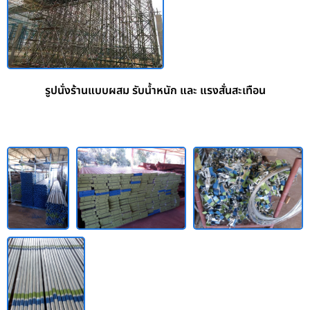
รูปนั่งร้านแบบผสม รับน้ำหนัก และ แรงสั่นสะเทือน