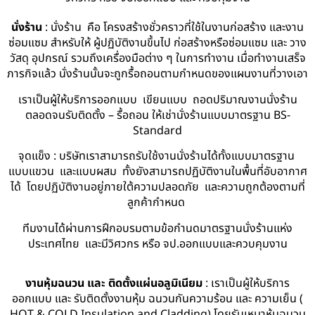
นั่งร้าน
: นั่งร้าน คือ โครงสร้างชั่วคราวที่ใช้ในงานก่อสร้าง และงาน
ซ่อมแซม สำหรับให้ ผู้ปฏิบัติงานขึ้นไป ก่อสร้างหรือซ่อมแซม และ วาง
วัสดุ อุปกรณ์ รวมถึงเครื่องมือต่าง ๆ ในการทำงาน เมื่อทำงานเสร็จ
ภารกิจแล้ว นั่งร้านนั้นจะถูกรื้อถอนตามกำหนดของแผนงานที่วางเอา
เราเป็นผู้ให้บริการออกแบบ เขียนแบบ ถอดปริมาณงานนั่งร้าน
ตลอดจนรับติดตั้ง – รื้อถอน ให้เช่านั่งร้านแบบมาตรฐาน BS-
Standard
จุดแข็ง : บริษัทเราสามารถรับใช้งานนั่งร้านได้ทั้งแบบมาตรฐาน
แบบแขวน และแบบผสม ทั้งยังสามารถปฏิบัติงานในพื้นที่อับอากาศ
ได้ โดยปฏิบัติงานอยู่ภายใต้ความปลอดภัย และความถูกต้องตามที่
ลูกค้ากำหนด
ทีมงานได้ผ่านการฝึกอบรมตามข้อกำนดมาตรฐานนั่งร้านแห่ง
ประเทศไทย และมีวิศวกร หรือ จป.ออกแบบและควบคุมงาน
งานหุ้มฉนวน และ ติดตั้งแผ่นอลูมิเนียม
: เราเป็นผู้ให้บริการ
ออกแบบ และ รับติดตั้งงานหุ้ม ฉนวนกันความร้อน และ ความเย็น (
HOT & COLD Insulation and Cladding) โดยรับเหมาหุ้มฉนวน