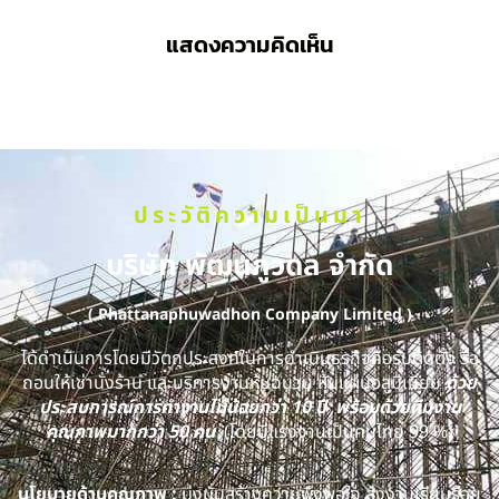
แสดงความคิดเห็น
ประวัติความเป็นมา
บริษัท พัฒนภูวดล จำกัด
( Phattanaphuwadhon Company Limited )
ได้ดำเนินการโดยมีวัตถุประสงค์ในการดำเนินธุรกิจคือรับติดตั้ง รื้อ
ถอนให้เช่านั่งร้าน และบริการงานหุ้มฉนวน หุ้มแผ่นอลูมิเนียม
ด้วย
ประสบการณ์การทำงานไม่น้อยกว่า 10 ปี พร้อมด้วยทีมงาน
คุณภาพมากกว่า 50 คน
(โดยมีแรงงานเป็นคนไทย 99 %)
นโยบายด้านคุณภาพ :
มุ่งมั่นสร้างความพึงพอใจ ส่งงานเรียบร้อย