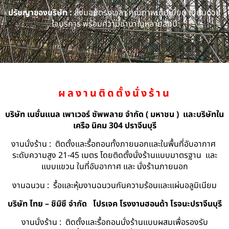
ปรัชญาของบริษัท :
ส่งมอบตรงเวลา คุณภาพเต็มเยี่ยม เปี่ยมด้วย
ใจบริการ พร้อมความชำนาญหลายสิบปี
ผลงานติดตั้งนั่งร้าน
บริษัท เนชั่นแนล เพาเวอร์ ซัพพลาย จำกัด ( มหาชน ) และบริษัทใน
เครือ นิคม 304 ปราจีนบุรี
งานนั่งร้าน : ติดตั้งและรื้อถอนทั้งภายนอกและในพื้นที่อับอากาศ
ระดับความสูง 21-45 เมตร โดยติดตั้งนั่งร้านแบบมาตรฐาน และ
แบบแขวน ในที่อับอากาศ และ นั่งร้านภายนอก
งานฉนวน : รื้อและหุ้มงานฉนวนกันความร้อนและแผ่นอลูมิเนียม
บริษัท ไทย – ชิมิซึ จำกัด
โปรเจค โรงงานฮอนด้า โรจนะปราจีนบุรี
งานนั่งร้าน : ติดตั้งและรื้อถอนนั่งร้านแบบผสมเพื่อรองรับ