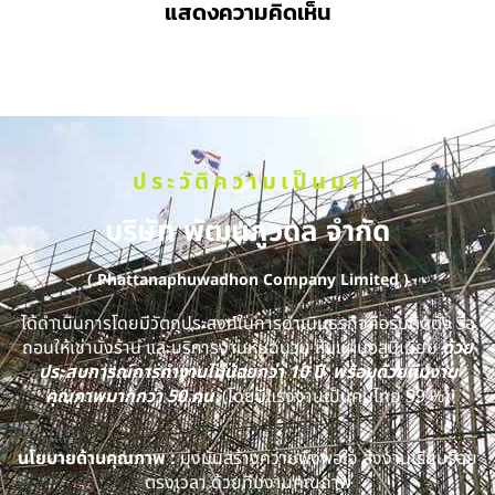
แสดงความคิดเห็น
ประวัติความเป็นมา
บริษัท พัฒนภูวดล จำกัด
( Phattanaphuwadhon Company Limited )
ได้ดำเนินการโดยมีวัตถุประสงค์ในการดำเนินธุรกิจคือรับติดตั้ง รื้อ
ถอนให้เช่านั่งร้าน และบริการงานหุ้มฉนวน หุ้มแผ่นอลูมิเนียม
ด้วย
ประสบการณ์การทำงานไม่น้อยกว่า 10 ปี พร้อมด้วยทีมงาน
คุณภาพมากกว่า 50 คน
(โดยมีแรงงานเป็นคนไทย 99 %)
นโยบายด้านคุณภาพ :
มุ่งมั่นสร้างความพึงพอใจ ส่งงานเรียบร้อย
ตรงเวลา ด้วยทีมงานคุณภาพ