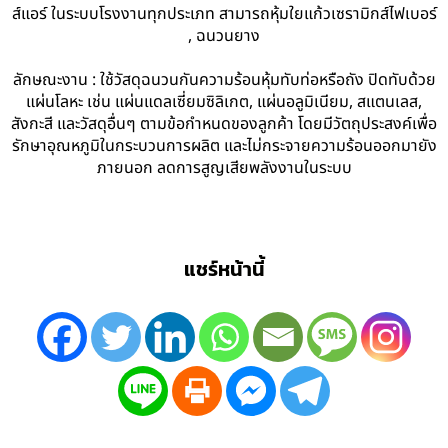
ส์แอร์ ในระบบโรงงานทุกประเภท สามารถหุ้มใยแก้วเซรามิกส์ไฟเบอร์
, ฉนวนยาง
ลักษณะงาน : ใช้วัสดุฉนวนกันความร้อนหุ้มทับท่อหรือถัง ปิดทับด้วย
แผ่นโลหะ เช่น แผ่นแดลเซี่ยมซิลิเกต, แผ่นอลูมิเนียม, สแตนเลส,
สังกะสี และวัสดุอื่นๆ ตามข้อกำหนดของลูกค้า โดยมีวัตถุประสงค์เพื่อ
รักษาอุณหภูมิในกระบวนการผลิต และไม่กระจายความร้อนออกมายัง
ภายนอก ลดการสูญเสียพลังงานในระบบ
แชร์หน้านี้