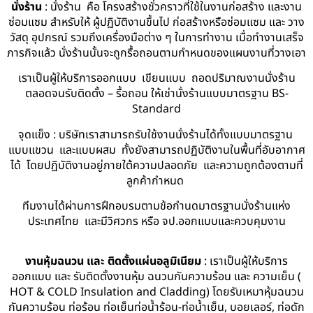
นั่งร้าน
: นั่งร้าน คือ โครงสร้างชั่วคราวที่ใช้ในงานก่อสร้าง และงาน
ซ่อมแซม สำหรับให้ ผู้ปฏิบัติงานขึ้นไป ก่อสร้างหรือซ่อมแซม และ วาง
วัสดุ อุปกรณ์ รวมถึงเครื่องมือต่าง ๆ ในการทำงาน เมื่อทำงานเสร็จ
ภารกิจแล้ว นั่งร้านนั้นจะถูกรื้อถอนตามกำหนดของแผนงานที่วางเอา
เราเป็นผู้ให้บริการออกแบบ เขียนแบบ ถอดปริมาณงานนั่งร้าน
ตลอดจนรับติดตั้ง – รื้อถอน ให้เช่านั่งร้านแบบมาตรฐาน BS-
Standard
จุดแข็ง : บริษัทเราสามารถรับใช้งานนั่งร้านได้ทั้งแบบมาตรฐาน
แบบแขวน และแบบผสม ทั้งยังสามารถปฏิบัติงานในพื้นที่อับอากาศ
ได้ โดยปฏิบัติงานอยู่ภายใต้ความปลอดภัย และความถูกต้องตามที่
ลูกค้ากำหนด
ทีมงานได้ผ่านการฝึกอบรมตามข้อกำนดมาตรฐานนั่งร้านแห่ง
ประเทศไทย และมีวิศวกร หรือ จป.ออกแบบและควบคุมงาน
งานหุ้มฉนวน และ ติดตั้งแผ่นอลูมิเนียม
: เราเป็นผู้ให้บริการ
ออกแบบ และ รับติดตั้งงานหุ้ม ฉนวนกันความร้อน และ ความเย็น (
HOT & COLD Insulation and Cladding) โดยรับเหมาหุ้มฉนวน
กันความร้อน ท่อร้อน ท่อเย็นท่อน้ำร้อน-ท่อน้ำเย็น, บอยเลอร์, ท่อดัก