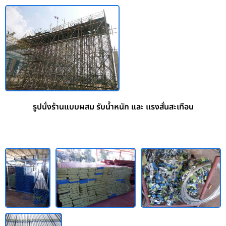
รูปนั่งร้านแบบผสม รับน้ำหนัก และ แรงสั่นสะเทือน