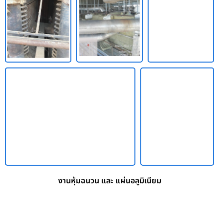
งานหุ้มฉนวน และ แผ่นอลูมิเนียม