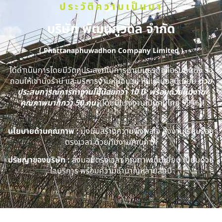
ประวัติความเป็นมา
บริษัท พัฒนภูวดล จำกัด
( Phattanaphuwadhon Company Limited )
ได้ดำเนินการโดยมีวัตถุประสงค์ในการดำเนินธุรกิจคือรับติดตั้ง รื้อ
ถอนให้เช่านั่งร้าน และบริการงานหุ้มฉนวน หุ้มแผ่นอลูมิเนียม
ด้วย
ประสบการณ์การทำงานไม่น้อยกว่า 10 ปี พร้อมด้วยทีมงาน
คุณภาพมากกว่า 50 คน
(โดยมีแรงงานเป็นคนไทย 99 %)
นโยบายด้านคุณภาพ :
มุ่งมั่นสร้างความพึงพอใจ ส่งงานเรียบร้อย
ตรงเวลา ด้วยทีมงานคุณภาพ
ปรัชญาของบริษัท :
ส่งมอบตรงเวลา คุณภาพเต็มเยี่ยม เปี่ยมด้วย
ใจบริการ พร้อมความชำนาญหลายสิบปี