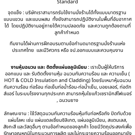
Standard
จุดแข็ง : บริษัทเราสามารถรับใช้งานนั่งร้านได้ทั้งแบบมาตรฐาน
แบบแขวน และแบบผสม ทั้งยังสามารถปฏิบัติงานในพื้นที่อับอากาศ
ได้ โดยปฏิบัติงานอยู่ภายใต้ความปลอดภัย และความถูกต้องตามที่
ลูกค้ากำหนด
ทีมงานได้ผ่านการฝึกอบรมตามข้อกำนดมาตรฐานนั่งร้านแห่ง
ประเทศไทย และมีวิศวกร หรือ จป.ออกแบบและควบคุมงาน
งานหุ้มฉนวน และ ติดตั้งแผ่นอลูมิเนียม
: เราเป็นผู้ให้บริการ
ออกแบบ และ รับติดตั้งงานหุ้ม ฉนวนกันความร้อน และ ความเย็น (
HOT & COLD Insulation and Cladding) โดยรับเหมาหุ้มฉนวน
กันความร้อน ท่อร้อน ท่อเย็นท่อน้ำร้อน-ท่อน้ำเย็น, บอยเลอร์, ท่อดัก
ส์แอร์ ในระบบโรงงานทุกประเภท สามารถหุ้มใยแก้วเซรามิกส์ไฟเบอร์
, ฉนวนยาง
ลักษณะงาน : ใช้วัสดุฉนวนกันความร้อนหุ้มทับท่อหรือถัง ปิดทับด้วย
แผ่นโลหะ เช่น แผ่นแดลเซี่ยมซิลิเกต, แผ่นอลูมิเนียม, สแตนเลส,
สังกะสี และวัสดุอื่นๆ ตามข้อกำหนดของลูกค้า โดยมีวัตถุประสงค์เพื่อ
รักษาอุณหภูมิในกระบวนการผลิต และไม่กระจายความร้อนออกมายัง