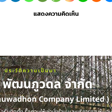
แสดงความคิดเห็น
ประวัติความเป็นมา
ท พัฒนภูวดล จำกัด
huwadhon Company Limited )
รับติดตั้ง รื้อถอนให้เช่านั่งร้าน และบริการงานหุ้มฉ