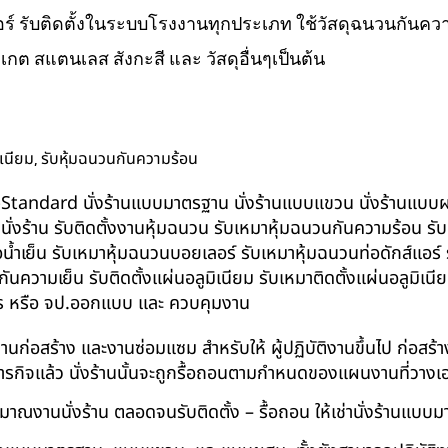
ส์แอร์ รับติดตั้งในระบบโรงงานทุกประเภท ใช้วัสดุฉนวนกันความ
ิเกต สแตนเลส สังกะสี และ วัสดุอื่นๆเป็นต้น
,
ิเนียม
รับหุ้มฉนวนกันความร้อน
น BS-Standard นั่งร้านแบบมาตรฐาน นั่งร้านแบบแขวน นั่งร้านแบบผสม 
บนั่งร้าน รับติดตั้งงานหุ้มฉนวน รับเหมาหุ้มฉนวนกันความร้อน ร
อน้ำเย็น รับเหมาหุ้มฉนวนบอยเลอร์ รับเหมาหุ้มฉนวนท่อดักส์แอร
ความเย็น รับติดตั้งแผ่นอลูมิเนียม รับเหมาติดตั้งแผ่นอลูมิเ
กร หรือ จป.ออกแบบ และ ควบคุมงาน
ในงานก่อสร้าง และงานซ่อมแซม สำหรับให้ ผู้ปฏิบัติงานขึ้นไป ก่อส
ภารกิจแล้ว นั่งร้านนั้นจะถูกรื้อถอนตามกำหนดของแผนงานที่วางเ
าณงานนั่งร้าน ตลอดจนรับติดตั้ง – รื้อถอน ให้เช่านั่งร้านแ