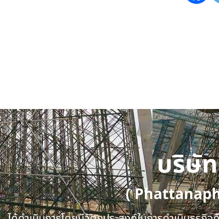
บริษั
( Phattanap
ได้ดำเนินการโดยมีวัตถุประสงค์ในการดำเนินธุรกิจคือ