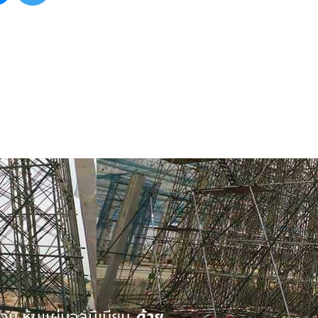
นวน หุ้มแผ่นอลูมิเนียม
ด้วย