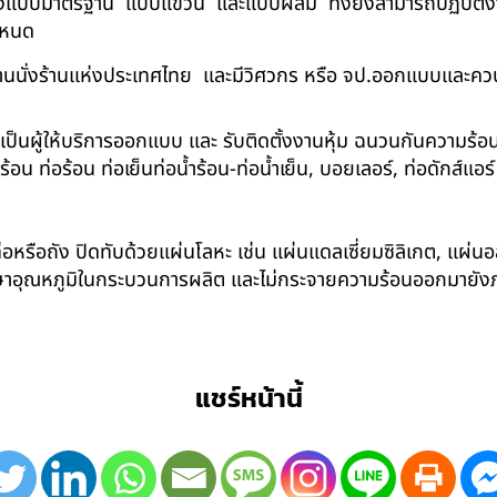
ด้ทั้งแบบมาตรฐาน แบบแขวน และแบบผสม ทั้งยังสามารถปฏิบัติงานใ
กำหนด
นนั่งร้านแห่งประเทศไทย และมีวิศวกร หรือ จป.ออกแบบและคว
าเป็นผู้ให้บริการออกแบบ และ รับติดตั้งงานหุ้ม ฉนวนกันความ
 ท่อร้อน ท่อเย็นท่อน้ำร้อน-ท่อน้ำเย็น, บอยเลอร์, ท่อดักส์แอ
อหรือถัง ปิดทับด้วยแผ่นโลหะ เช่น แผ่นแดลเซี่ยมซิลิเกต, แผ่นอล
รักษาอุณหภูมิในกระบวนการผลิต และไม่กระจายความร้อนออกมาย
แชร์หน้านี้