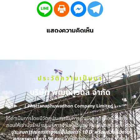
แสดงความคิดเห็น
ประวัติความเป็นมา
บริษัท พัฒนภูวดล จำกัด
( Phattanaphuwadhon Company Limited )
ได้ดำเนินการโดยมีวัตถุประสงค์ในการดำเนินธุรกิจคือรับติดตั้ง รื้อ
ถอนให้เช่านั่งร้าน และบริการงานหุ้มฉนวน หุ้มแผ่นอลูมิเนียม
ด้วย
ประสบการณ์การทำงานไม่น้อยกว่า 10 ปี พร้อมด้วยทีมงาน
คุณภาพมากกว่า 50 คน
(โดยมีแรงงานเป็นคนไทย 99 %)