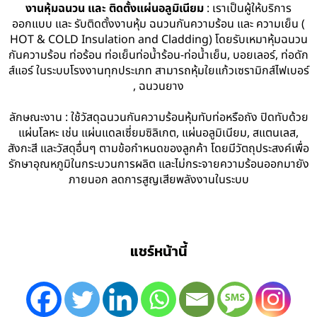
งานหุ้มฉนวน และ ติดตั้งแผ่นอลูมิเนียม
: เราเป็นผู้ให้บริการ
ออกแบบ และ รับติดตั้งงานหุ้ม ฉนวนกันความร้อน และ ความเย็น (
HOT & COLD Insulation and Cladding) โดยรับเหมาหุ้มฉนวน
กันความร้อน ท่อร้อน ท่อเย็นท่อน้ำร้อน-ท่อน้ำเย็น, บอยเลอร์, ท่อดัก
ส์แอร์ ในระบบโรงงานทุกประเภท สามารถหุ้มใยแก้วเซรามิกส์ไฟเบอร์
, ฉนวนยาง
ลักษณะงาน : ใช้วัสดุฉนวนกันความร้อนหุ้มทับท่อหรือถัง ปิดทับด้วย
แผ่นโลหะ เช่น แผ่นแดลเซี่ยมซิลิเกต, แผ่นอลูมิเนียม, สแตนเลส,
สังกะสี และวัสดุอื่นๆ ตามข้อกำหนดของลูกค้า โดยมีวัตถุประสงค์เพื่อ
รักษาอุณหภูมิในกระบวนการผลิต และไม่กระจายความร้อนออกมายัง
ภายนอก ลดการสูญเสียพลังงานในระบบ
แชร์หน้านี้