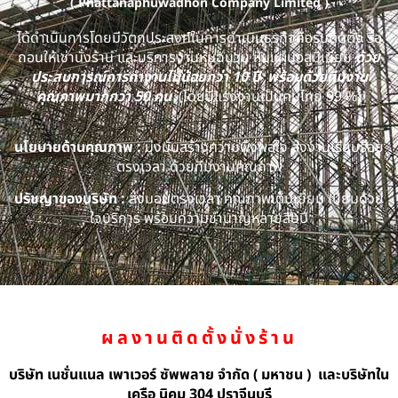
( Phattanaphuwadhon Company Limited )
ได้ดำเนินการโดยมีวัตถุประสงค์ในการดำเนินธุรกิจคือรับติดตั้ง รื้อ
ถอนให้เช่านั่งร้าน และบริการงานหุ้มฉนวน หุ้มแผ่นอลูมิเนียม
ด้วย
ประสบการณ์การทำงานไม่น้อยกว่า 10 ปี พร้อมด้วยทีมงาน
คุณภาพมากกว่า 50 คน
(โดยมีแรงงานเป็นคนไทย 99 %)
นโยบายด้านคุณภาพ :
มุ่งมั่นสร้างความพึงพอใจ ส่งงานเรียบร้อย
ตรงเวลา ด้วยทีมงานคุณภาพ
ปรัชญาของบริษัท :
ส่งมอบตรงเวลา คุณภาพเต็มเยี่ยม เปี่ยมด้วย
ใจบริการ พร้อมความชำนาญหลายสิบปี
ผลงานติดตั้งนั่งร้าน
บริษัท เนชั่นแนล เพาเวอร์ ซัพพลาย จำกัด ( มหาชน ) และบริษัทใน
เครือ นิคม 304 ปราจีนบุรี