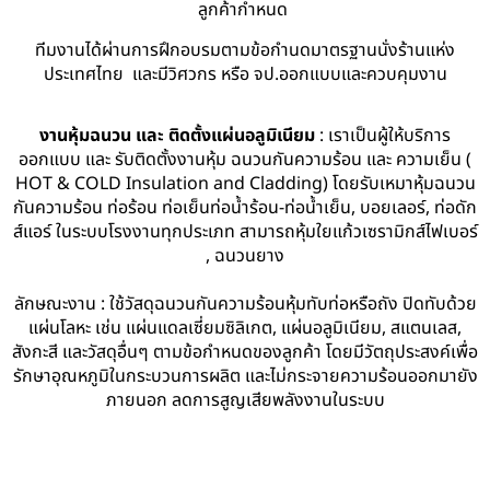
ลูกค้ากำหนด
ทีมงานได้ผ่านการฝึกอบรมตามข้อกำนดมาตรฐานนั่งร้านแห่ง
ประเทศไทย และมีวิศวกร หรือ จป.ออกแบบและควบคุมงาน
งานหุ้มฉนวน และ ติดตั้งแผ่นอลูมิเนียม
: เราเป็นผู้ให้บริการ
ออกแบบ และ รับติดตั้งงานหุ้ม ฉนวนกันความร้อน และ ความเย็น (
HOT & COLD Insulation and Cladding) โดยรับเหมาหุ้มฉนวน
กันความร้อน ท่อร้อน ท่อเย็นท่อน้ำร้อน-ท่อน้ำเย็น, บอยเลอร์, ท่อดัก
ส์แอร์ ในระบบโรงงานทุกประเภท สามารถหุ้มใยแก้วเซรามิกส์ไฟเบอร์
, ฉนวนยาง
ลักษณะงาน : ใช้วัสดุฉนวนกันความร้อนหุ้มทับท่อหรือถัง ปิดทับด้วย
แผ่นโลหะ เช่น แผ่นแดลเซี่ยมซิลิเกต, แผ่นอลูมิเนียม, สแตนเลส,
สังกะสี และวัสดุอื่นๆ ตามข้อกำหนดของลูกค้า โดยมีวัตถุประสงค์เพื่อ
รักษาอุณหภูมิในกระบวนการผลิต และไม่กระจายความร้อนออกมายัง
ภายนอก ลดการสูญเสียพลังงานในระบบ