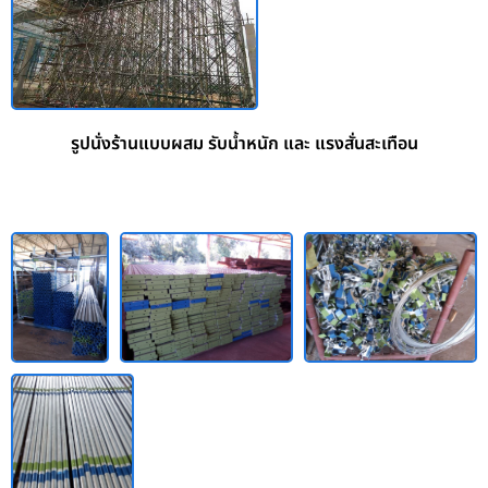
รูปนั่งร้านแบบผสม รับน้ำหนัก และ แรงสั่นสะเทือน