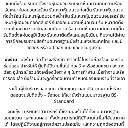
แบบนั่งร้าน รับติดตั้งงานหุ้มฉนวน รับเหมาหุ้มฉนวนกันความร้อน
รับเหมาหุ้มฉนวนท่อร้อน รับเหมาหุ้มฉนวนท่อเย็น รับเหมาหุ้มฉนวน
ท่อน้ำร้อน รับเหมาหุ้มฉนวนท่อน้ำเย็น รับเหมาหุ้มฉนวนบอยเลอร์ รับ
เหมาหุ้มฉนวนท่อดักส์แอร์ รับออกแบบงานหุ้มฉนวน รับเหมาติดตั้ง
งานหุ้มฉนวน งานหุ้มฉนวนกันความร้อน งานหุ้มฉนวนกันความเย็น
รับติดตั้งแผ่นอลูมิเนียม รับเหมาติดตั้งแผ่นอลูมิเนียม ทีมงานได้ผ่าน
การฝึกอบรมตามข้อกำนดมาตรฐานนั่งร้านแห่งประเทศไทย และ มี
วิศวกร หรือ จป.ออกแบบ และ ควบคุมงาน
นั่งร้าน
: นั่งร้าน คือ โครงสร้างชั่วคราวที่ใช้ในงานก่อสร้าง และงาน
ซ่อมแซม สำหรับให้ ผู้ปฏิบัติงานขึ้นไป ก่อสร้างหรือซ่อมแซม และ วาง
วัสดุ อุปกรณ์ รวมถึงเครื่องมือต่าง ๆ ในการทำงาน เมื่อทำงานเสร็จ
ภารกิจแล้ว นั่งร้านนั้นจะถูกรื้อถอนตามกำหนดของแผนงานที่วางเอา
เราเป็นผู้ให้บริการออกแบบ เขียนแบบ ถอดปริมาณงานนั่งร้าน
ตลอดจนรับติดตั้ง – รื้อถอน ให้เช่านั่งร้านแบบมาตรฐาน BS-
Standard
จุดแข็ง : บริษัทเราสามารถรับใช้งานนั่งร้านได้ทั้งแบบมาตรฐาน
แบบแขวน และแบบผสม ทั้งยังสามารถปฏิบัติงานในพื้นที่อับอากาศ
ได้ โดยปฏิบัติงานอยู่ภายใต้ความปลอดภัย และความถูกต้องตามที่