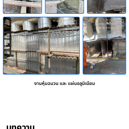
งานหุ้มฉนวน และ แผ่นอลูมิเนียม
บทความ