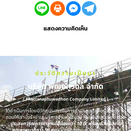
แสดงความคิดเห็น
ประวัติความเป็นมา
บริษัท พัฒนภูวดล จำกัด
( Phattanaphuwadhon Company Limited )
ได้ดำเนินการโดยมีวัตถุประสงค์ในการดำเนินธุรกิจคือรับติดตั้ง รื้อ
ถอนให้เช่านั่งร้าน และบริการงานหุ้มฉนวน หุ้มแผ่นอลูมิเนียม
ด้วย
ประสบการณ์การทำงานไม่น้อยกว่า 10 ปี พร้อมด้วยทีมงาน
คุณภาพมากกว่า 50 คน
(โดยมีแรงงานเป็นคนไทย 99 %)