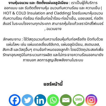
งานหุ้มฉนวน และ ติดตั้งแผ่นอลูมิเนียม
: เราเป็นผู้ให้บริการ
ออกแบบ และ รับติดตั้งงานหุ้ม ฉนวนกันความร้อน และ ความเย็น (
HOT & COLD Insulation and Cladding) โดยรับเหมาหุ้มฉนวน
กันความร้อน ท่อร้อน ท่อเย็นท่อน้ำร้อน-ท่อน้ำเย็น, บอยเลอร์, ท่อดัก
ส์แอร์ ในระบบโรงงานทุกประเภท สามารถหุ้มใยแก้วเซรามิกส์ไฟเบอร์
, ฉนวนยาง
ลักษณะงาน : ใช้วัสดุฉนวนกันความร้อนหุ้มทับท่อหรือถัง ปิดทับด้วย
แผ่นโลหะ เช่น แผ่นแดลเซี่ยมซิลิเกต, แผ่นอลูมิเนียม, สแตนเลส,
สังกะสี และวัสดุอื่นๆ ตามข้อกำหนดของลูกค้า โดยมีวัตถุประสงค์เพื่อ
รักษาอุณหภูมิในกระบวนการผลิต และไม่กระจายความร้อนออกมายัง
ภายนอก ลดการสูญเสียพลังงานในระบบ
แชร์หน้านี้