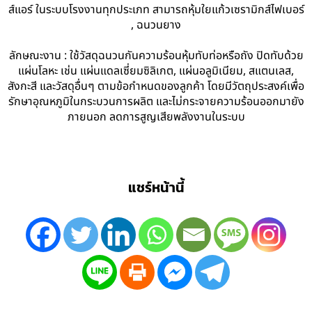
ส์แอร์ ในระบบโรงงานทุกประเภท สามารถหุ้มใยแก้วเซรามิกส์ไฟเบอร์
, ฉนวนยาง
ลักษณะงาน : ใช้วัสดุฉนวนกันความร้อนหุ้มทับท่อหรือถัง ปิดทับด้วย
แผ่นโลหะ เช่น แผ่นแดลเซี่ยมซิลิเกต, แผ่นอลูมิเนียม, สแตนเลส,
สังกะสี และวัสดุอื่นๆ ตามข้อกำหนดของลูกค้า โดยมีวัตถุประสงค์เพื่อ
รักษาอุณหภูมิในกระบวนการผลิต และไม่กระจายความร้อนออกมายัง
ภายนอก ลดการสูญเสียพลังงานในระบบ
แชร์หน้านี้