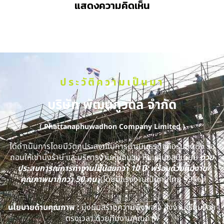
แสดงความคิดเห็น
ประวัติความเป็นมา
บริษัท พัฒนภูวดล จำกัด
( Phattanaphuwadhon Company Limited )
ได้ดำเนินการโดยมีวัตถุประสงค์ในการดำเนินธุรกิจคือรับติดตั้ง รื้อ
ถอนให้เช่านั่งร้าน และบริการงานหุ้มฉนวน หุ้มแผ่นอลูมิเนียม
ด้วย
ประสบการณ์การทำงานไม่น้อยกว่า 10 ปี พร้อมด้วยทีมงาน
คุณภาพมากกว่า 50 คน
(โดยมีแรงงานเป็นคนไทย 99 %)
นโยบายด้านคุณภาพ :
มุ่งมั่นสร้างความพึงพอใจ ส่งงานเรียบร้อย
ตรงเวลา ด้วยทีมงานคุณภาพ