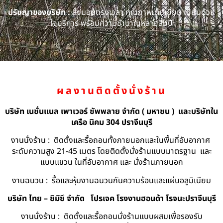
ปรัชญาของบริษัท :
ส่งมอบตรงเวลา คุณภาพเต็มเยี่ยม เปี่ยมด้วย
ใจบริการ พร้อมความชำนาญหลายสิบปี
ผลงานติดตั้งนั่งร้าน
บริษัท เนชั่นแนล เพาเวอร์ ซัพพลาย จำกัด ( มหาชน ) และบริษัทใน
เครือ นิคม 304 ปราจีนบุรี
งานนั่งร้าน : ติดตั้งและรื้อถอนทั้งภายนอกและในพื้นที่อับอากาศ
ระดับความสูง 21-45 เมตร โดยติดตั้งนั่งร้านแบบมาตรฐาน และ
แบบแขวน ในที่อับอากาศ และ นั่งร้านภายนอก
งานฉนวน : รื้อและหุ้มงานฉนวนกันความร้อนและแผ่นอลูมิเนียม
บริษัท ไทย – ชิมิซึ จำกัด
โปรเจค โรงงานฮอนด้า โรจนะปราจีนบุรี
งานนั่งร้าน : ติดตั้งและรื้อถอนนั่งร้านแบบผสมเพื่อรองรับ