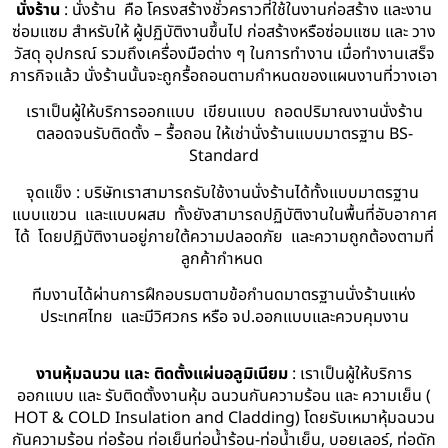
นั่งร้าน
: นั่งร้าน คือ โครงสร้างชั่วคราวที่ใช้ในงานก่อสร้าง และงาน
ซ่อมแซม สำหรับให้ ผู้ปฏิบัติงานขึ้นไป ก่อสร้างหรือซ่อมแซม และ วาง
วัสดุ อุปกรณ์ รวมถึงเครื่องมือต่าง ๆ ในการทำงาน เมื่อทำงานเสร็จ
ภารกิจแล้ว นั่งร้านนั้นจะถูกรื้อถอนตามกำหนดของแผนงานที่วางเอา
เราเป็นผู้ให้บริการออกแบบ เขียนแบบ ถอดปริมาณงานนั่งร้าน
ตลอดจนรับติดตั้ง – รื้อถอน ให้เช่านั่งร้านแบบมาตรฐาน BS-
Standard
จุดแข็ง : บริษัทเราสามารถรับใช้งานนั่งร้านได้ทั้งแบบมาตรฐาน
แบบแขวน และแบบผสม ทั้งยังสามารถปฏิบัติงานในพื้นที่อับอากาศ
ได้ โดยปฏิบัติงานอยู่ภายใต้ความปลอดภัย และความถูกต้องตามที่
ลูกค้ากำหนด
ทีมงานได้ผ่านการฝึกอบรมตามข้อกำนดมาตรฐานนั่งร้านแห่ง
ประเทศไทย และมีวิศวกร หรือ จป.ออกแบบและควบคุมงาน
งานหุ้มฉนวน และ ติดตั้งแผ่นอลูมิเนียม
: เราเป็นผู้ให้บริการ
ออกแบบ และ รับติดตั้งงานหุ้ม ฉนวนกันความร้อน และ ความเย็น (
HOT & COLD Insulation and Cladding) โดยรับเหมาหุ้มฉนวน
กันความร้อน ท่อร้อน ท่อเย็นท่อน้ำร้อน-ท่อน้ำเย็น, บอยเลอร์, ท่อดัก