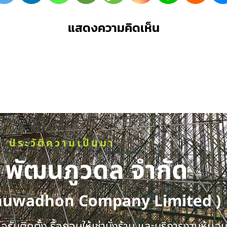
แสดงความคิดเห็น
ประวัติความเป็นมา
ท พัฒนภูวดล จำกัด
huwadhon Company Limited )
รับติดตั้ง รื้อถอนให้เช่านั่งร้าน และบริการงานหุ้มฉ