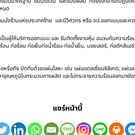
ด้ทั้งแบบมาตรฐาน แบบแขวน และแบบผสม ทั้งยังสามารถปฏิบัติงานใ
กำหนด
นนั่งร้านแห่งประเทศไทย และมีวิศวกร หรือ จป.ออกแบบและคว
าเป็นผู้ให้บริการออกแบบ และ รับติดตั้งงานหุ้ม ฉนวนกันความ
 ท่อร้อน ท่อเย็นท่อน้ำร้อน-ท่อน้ำเย็น, บอยเลอร์, ท่อดักส์แอ
อหรือถัง ปิดทับด้วยแผ่นโลหะ เช่น แผ่นแดลเซี่ยมซิลิเกต, แผ่นอล
รักษาอุณหภูมิในกระบวนการผลิต และไม่กระจายความร้อนออกมาย
แชร์หน้านี้