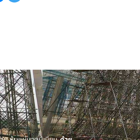
นวน หุ้มแผ่นอลูมิเนียม
ด้วย