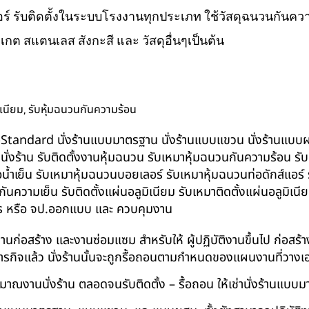
ส์แอร์ รับติดตั้งในระบบโรงงานทุกประเภท ใช้วัสดุฉนวนกันความ
ิเกต สแตนเลส สังกะสี และ วัสดุอื่นๆเป็นต้น
,
ิเนียม
รับหุ้มฉนวนกันความร้อน
น BS-Standard นั่งร้านแบบมาตรฐาน นั่งร้านแบบแขวน นั่งร้านแบบผสม 
บนั่งร้าน รับติดตั้งงานหุ้มฉนวน รับเหมาหุ้มฉนวนกันความร้อน ร
อน้ำเย็น รับเหมาหุ้มฉนวนบอยเลอร์ รับเหมาหุ้มฉนวนท่อดักส์แอร
ความเย็น รับติดตั้งแผ่นอลูมิเนียม รับเหมาติดตั้งแผ่นอลูมิเ
กร หรือ จป.ออกแบบ และ ควบคุมงาน
ในงานก่อสร้าง และงานซ่อมแซม สำหรับให้ ผู้ปฏิบัติงานขึ้นไป ก่อส
ภารกิจแล้ว นั่งร้านนั้นจะถูกรื้อถอนตามกำหนดของแผนงานที่วางเ
าณงานนั่งร้าน ตลอดจนรับติดตั้ง – รื้อถอน ให้เช่านั่งร้านแ