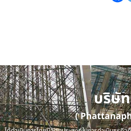
บริษั
( Phattanap
ได้ดำเนินการโดยมีวัตถุประสงค์ในการดำเนินธุรกิจคือ