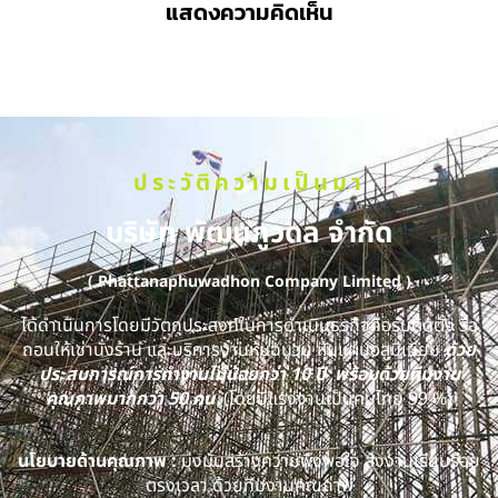
แสดงความคิดเห็น
ประวัติความเป็นมา
บริษัท พัฒนภูวดล จำกัด
( Phattanaphuwadhon Company Limited )
ได้ดำเนินการโดยมีวัตถุประสงค์ในการดำเนินธุรกิจคือรับติดตั้ง รื้อ
ถอนให้เช่านั่งร้าน และบริการงานหุ้มฉนวน หุ้มแผ่นอลูมิเนียม
ด้วย
ประสบการณ์การทำงานไม่น้อยกว่า 10 ปี พร้อมด้วยทีมงาน
คุณภาพมากกว่า 50 คน
(โดยมีแรงงานเป็นคนไทย 99 %)
นโยบายด้านคุณภาพ :
มุ่งมั่นสร้างความพึงพอใจ ส่งงานเรียบร้อย
ตรงเวลา ด้วยทีมงานคุณภาพ