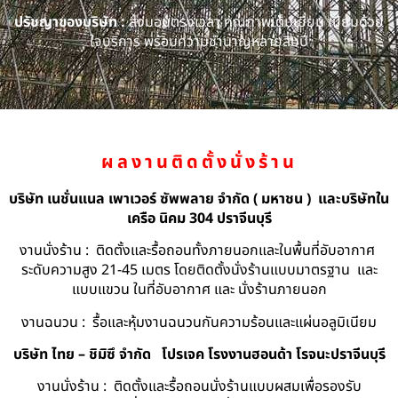
ปรัชญาของบริษัท :
ส่งมอบตรงเวลา คุณภาพเต็มเยี่ยม เปี่ยมด้วย
ใจบริการ พร้อมความชำนาญหลายสิบปี
ผลงานติดตั้งนั่งร้าน
บริษัท เนชั่นแนล เพาเวอร์ ซัพพลาย จำกัด ( มหาชน ) และบริษัทใน
เครือ นิคม 304 ปราจีนบุรี
งานนั่งร้าน : ติดตั้งและรื้อถอนทั้งภายนอกและในพื้นที่อับอากาศ
ระดับความสูง 21-45 เมตร โดยติดตั้งนั่งร้านแบบมาตรฐาน และ
แบบแขวน ในที่อับอากาศ และ นั่งร้านภายนอก
งานฉนวน : รื้อและหุ้มงานฉนวนกันความร้อนและแผ่นอลูมิเนียม
บริษัท ไทย – ชิมิซึ จำกัด
โปรเจค โรงงานฮอนด้า โรจนะปราจีนบุรี
งานนั่งร้าน : ติดตั้งและรื้อถอนนั่งร้านแบบผสมเพื่อรองรับ