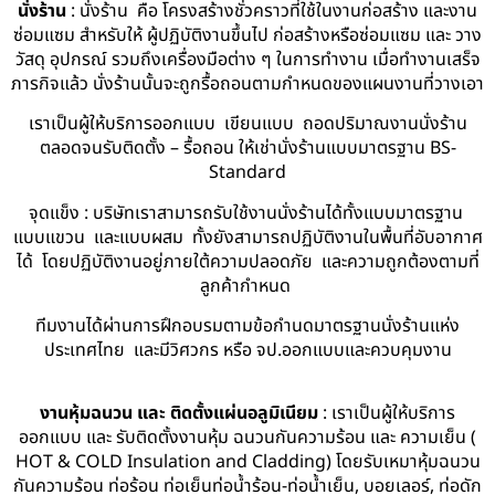
นั่งร้าน
: นั่งร้าน คือ โครงสร้างชั่วคราวที่ใช้ในงานก่อสร้าง และงาน
ซ่อมแซม สำหรับให้ ผู้ปฏิบัติงานขึ้นไป ก่อสร้างหรือซ่อมแซม และ วาง
วัสดุ อุปกรณ์ รวมถึงเครื่องมือต่าง ๆ ในการทำงาน เมื่อทำงานเสร็จ
ภารกิจแล้ว นั่งร้านนั้นจะถูกรื้อถอนตามกำหนดของแผนงานที่วางเอา
เราเป็นผู้ให้บริการออกแบบ เขียนแบบ ถอดปริมาณงานนั่งร้าน
ตลอดจนรับติดตั้ง – รื้อถอน ให้เช่านั่งร้านแบบมาตรฐาน BS-
Standard
จุดแข็ง : บริษัทเราสามารถรับใช้งานนั่งร้านได้ทั้งแบบมาตรฐาน
แบบแขวน และแบบผสม ทั้งยังสามารถปฏิบัติงานในพื้นที่อับอากาศ
ได้ โดยปฏิบัติงานอยู่ภายใต้ความปลอดภัย และความถูกต้องตามที่
ลูกค้ากำหนด
ทีมงานได้ผ่านการฝึกอบรมตามข้อกำนดมาตรฐานนั่งร้านแห่ง
ประเทศไทย และมีวิศวกร หรือ จป.ออกแบบและควบคุมงาน
งานหุ้มฉนวน และ ติดตั้งแผ่นอลูมิเนียม
: เราเป็นผู้ให้บริการ
ออกแบบ และ รับติดตั้งงานหุ้ม ฉนวนกันความร้อน และ ความเย็น (
HOT & COLD Insulation and Cladding) โดยรับเหมาหุ้มฉนวน
กันความร้อน ท่อร้อน ท่อเย็นท่อน้ำร้อน-ท่อน้ำเย็น, บอยเลอร์, ท่อดัก