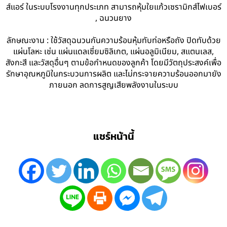
ส์แอร์ ในระบบโรงงานทุกประเภท สามารถหุ้มใยแก้วเซรามิกส์ไฟเบอร์
, ฉนวนยาง
ลักษณะงาน : ใช้วัสดุฉนวนกันความร้อนหุ้มทับท่อหรือถัง ปิดทับด้วย
แผ่นโลหะ เช่น แผ่นแดลเซี่ยมซิลิเกต, แผ่นอลูมิเนียม, สแตนเลส,
สังกะสี และวัสดุอื่นๆ ตามข้อกำหนดของลูกค้า โดยมีวัตถุประสงค์เพื่อ
รักษาอุณหภูมิในกระบวนการผลิต และไม่กระจายความร้อนออกมายัง
ภายนอก ลดการสูญเสียพลังงานในระบบ
แชร์หน้านี้