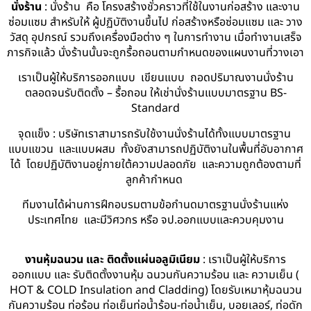
นั่งร้าน
: นั่งร้าน คือ โครงสร้างชั่วคราวที่ใช้ในงานก่อสร้าง และงาน
ซ่อมแซม สำหรับให้ ผู้ปฏิบัติงานขึ้นไป ก่อสร้างหรือซ่อมแซม และ วาง
วัสดุ อุปกรณ์ รวมถึงเครื่องมือต่าง ๆ ในการทำงาน เมื่อทำงานเสร็จ
ภารกิจแล้ว นั่งร้านนั้นจะถูกรื้อถอนตามกำหนดของแผนงานที่วางเอา
เราเป็นผู้ให้บริการออกแบบ เขียนแบบ ถอดปริมาณงานนั่งร้าน
ตลอดจนรับติดตั้ง – รื้อถอน ให้เช่านั่งร้านแบบมาตรฐาน BS-
Standard
จุดแข็ง : บริษัทเราสามารถรับใช้งานนั่งร้านได้ทั้งแบบมาตรฐาน
แบบแขวน และแบบผสม ทั้งยังสามารถปฏิบัติงานในพื้นที่อับอากาศ
ได้ โดยปฏิบัติงานอยู่ภายใต้ความปลอดภัย และความถูกต้องตามที่
ลูกค้ากำหนด
ทีมงานได้ผ่านการฝึกอบรมตามข้อกำนดมาตรฐานนั่งร้านแห่ง
ประเทศไทย และมีวิศวกร หรือ จป.ออกแบบและควบคุมงาน
งานหุ้มฉนวน และ ติดตั้งแผ่นอลูมิเนียม
: เราเป็นผู้ให้บริการ
ออกแบบ และ รับติดตั้งงานหุ้ม ฉนวนกันความร้อน และ ความเย็น (
HOT & COLD Insulation and Cladding) โดยรับเหมาหุ้มฉนวน
กันความร้อน ท่อร้อน ท่อเย็นท่อน้ำร้อน-ท่อน้ำเย็น, บอยเลอร์, ท่อดัก