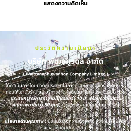
แสดงความคิดเห็น
ประวัติความเป็นมา
บริษัท พัฒนภูวดล จำกัด
( Phattanaphuwadhon Company Limited )
ได้ดำเนินการโดยมีวัตถุประสงค์ในการดำเนินธุรกิจคือรับติดตั้ง รื้อ
ถอนให้เช่านั่งร้าน และบริการงานหุ้มฉนวน หุ้มแผ่นอลูมิเนียม
ด้วย
ประสบการณ์การทำงานไม่น้อยกว่า 10 ปี พร้อมด้วยทีมงาน
คุณภาพมากกว่า 50 คน
(โดยมีแรงงานเป็นคนไทย 99 %)
นโยบายด้านคุณภาพ :
มุ่งมั่นสร้างความพึงพอใจ ส่งงานเรียบร้อย
ตรงเวลา ด้วยทีมงานคุณภาพ