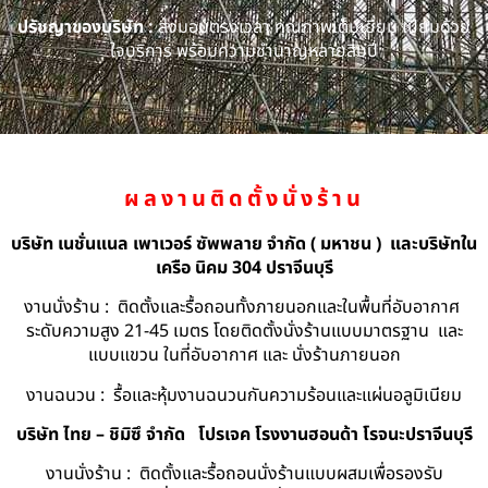
ปรัชญาของบริษัท :
ส่งมอบตรงเวลา คุณภาพเต็มเยี่ยม เปี่ยมด้วย
ใจบริการ พร้อมความชำนาญหลายสิบปี
ผลงานติดตั้งนั่งร้าน
บริษัท เนชั่นแนล เพาเวอร์ ซัพพลาย จำกัด ( มหาชน ) และบริษัทใน
เครือ นิคม 304 ปราจีนบุรี
งานนั่งร้าน : ติดตั้งและรื้อถอนทั้งภายนอกและในพื้นที่อับอากาศ
ระดับความสูง 21-45 เมตร โดยติดตั้งนั่งร้านแบบมาตรฐาน และ
แบบแขวน ในที่อับอากาศ และ นั่งร้านภายนอก
งานฉนวน : รื้อและหุ้มงานฉนวนกันความร้อนและแผ่นอลูมิเนียม
บริษัท ไทย – ชิมิซึ จำกัด
โปรเจค โรงงานฮอนด้า โรจนะปราจีนบุรี
งานนั่งร้าน : ติดตั้งและรื้อถอนนั่งร้านแบบผสมเพื่อรองรับ