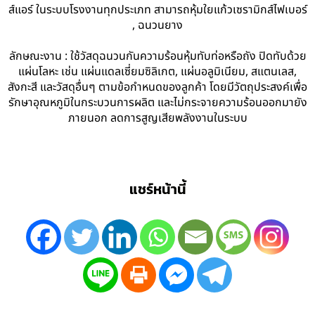
ส์แอร์ ในระบบโรงงานทุกประเภท สามารถหุ้มใยแก้วเซรามิกส์ไฟเบอร์
, ฉนวนยาง
ลักษณะงาน : ใช้วัสดุฉนวนกันความร้อนหุ้มทับท่อหรือถัง ปิดทับด้วย
แผ่นโลหะ เช่น แผ่นแดลเซี่ยมซิลิเกต, แผ่นอลูมิเนียม, สแตนเลส,
สังกะสี และวัสดุอื่นๆ ตามข้อกำหนดของลูกค้า โดยมีวัตถุประสงค์เพื่อ
รักษาอุณหภูมิในกระบวนการผลิต และไม่กระจายความร้อนออกมายัง
ภายนอก ลดการสูญเสียพลังงานในระบบ
แชร์หน้านี้