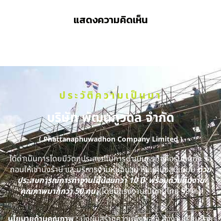
แสดงความคิดเห็น
ประวัติความเป็นมา
บริษัท พัฒนภูวดล จำกัด
( Phattanaphuwadhon Company Limited )
ได้ดำเนินการโดยมีวัตถุประสงค์ในการดำเนินธุรกิจคือรับติดตั้ง รื้อ
ถอนให้เช่านั่งร้าน และบริการงานหุ้มฉนวน หุ้มแผ่นอลูมิเนียม
ด้วย
ประสบการณ์การทำงานไม่น้อยกว่า 10 ปี พร้อมด้วยทีมงาน
คุณภาพมากกว่า 50 คน
(โดยมีแรงงานเป็นคนไทย 99 %)
นโยบายด้านคุณภาพ :
มุ่งมั่นสร้างความพึงพอใจ ส่งงานเรียบร้อย