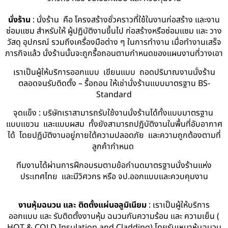
นั่งร้าน
: นั่งร้าน คือ โครงสร้างชั่วคราวที่ใช้ในงานก่อสร้าง และงาน
ซ่อมแซม สำหรับให้ ผู้ปฏิบัติงานขึ้นไป ก่อสร้างหรือซ่อมแซม และ วาง
วัสดุ อุปกรณ์ รวมถึงเครื่องมือต่าง ๆ ในการทำงาน เมื่อทำงานเสร็จ
ภารกิจแล้ว นั่งร้านนั้นจะถูกรื้อถอนตามกำหนดของแผนงานที่วางเอา
เราเป็นผู้ให้บริการออกแบบ เขียนแบบ ถอดปริมาณงานนั่งร้าน
ตลอดจนรับติดตั้ง – รื้อถอน ให้เช่านั่งร้านแบบมาตรฐาน BS-
Standard
จุดแข็ง : บริษัทเราสามารถรับใช้งานนั่งร้านได้ทั้งแบบมาตรฐาน
แบบแขวน และแบบผสม ทั้งยังสามารถปฏิบัติงานในพื้นที่อับอากาศ
ได้ โดยปฏิบัติงานอยู่ภายใต้ความปลอดภัย และความถูกต้องตามที่
ลูกค้ากำหนด
ทีมงานได้ผ่านการฝึกอบรมตามข้อกำนดมาตรฐานนั่งร้านแห่ง
ประเทศไทย และมีวิศวกร หรือ จป.ออกแบบและควบคุมงาน
งานหุ้มฉนวน และ ติดตั้งแผ่นอลูมิเนียม
: เราเป็นผู้ให้บริการ
ออกแบบ และ รับติดตั้งงานหุ้ม ฉนวนกันความร้อน และ ความเย็น (
HOT & COLD Insulation and Cladding) โดยรับเหมาหุ้มฉนวน