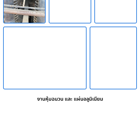
งานหุ้มฉนวน และ แผ่นอลูมิเนียม