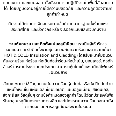
แบบแขวน และแบบผสม ทั้งยังสามารถปฏิบัติงานในพื้นที่อับอากาศ
ได้ โดยปฏิบัติงานอยู่ภายใต้ความปลอดภัย และความถูกต้องตามที่
ลูกค้ากำหนด
ทีมงานได้ผ่านการฝึกอบรมตามข้อกำนดมาตรฐานนั่งร้านแห่ง
ประเทศไทย และมีวิศวกร หรือ จป.ออกแบบและควบคุมงาน
งานหุ้มฉนวน และ ติดตั้งแผ่นอลูมิเนียม
: เราเป็นผู้ให้บริการ
ออกแบบ และ รับติดตั้งงานหุ้ม ฉนวนกันความร้อน และ ความเย็น (
HOT & COLD Insulation and Cladding) โดยรับเหมาหุ้มฉนวน
กันความร้อน ท่อร้อน ท่อเย็นท่อน้ำร้อน-ท่อน้ำเย็น, บอยเลอร์, ท่อดัก
ส์แอร์ ในระบบโรงงานทุกประเภท สามารถหุ้มใยแก้วเซรามิกส์ไฟเบอร์
, ฉนวนยาง
ลักษณะงาน : ใช้วัสดุฉนวนกันความร้อนหุ้มทับท่อหรือถัง ปิดทับด้วย
แผ่นโลหะ เช่น แผ่นแดลเซี่ยมซิลิเกต, แผ่นอลูมิเนียม, สแตนเลส,
สังกะสี และวัสดุอื่นๆ ตามข้อกำหนดของลูกค้า โดยมีวัตถุประสงค์เพื่อ
รักษาอุณหภูมิในกระบวนการผลิต และไม่กระจายความร้อนออกมายัง
ภายนอก ลดการสูญเสียพลังงานในระบบ