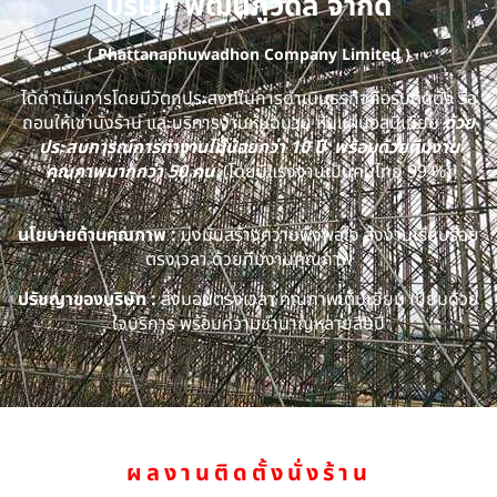
บริษัท พัฒนภูวดล จำกัด
( Phattanaphuwadhon Company Limited )
ได้ดำเนินการโดยมีวัตถุประสงค์ในการดำเนินธุรกิจคือรับติดตั้ง รื้อ
ถอนให้เช่านั่งร้าน และบริการงานหุ้มฉนวน หุ้มแผ่นอลูมิเนียม
ด้วย
ประสบการณ์การทำงานไม่น้อยกว่า 10 ปี พร้อมด้วยทีมงาน
คุณภาพมากกว่า 50 คน
(โดยมีแรงงานเป็นคนไทย 99 %)
นโยบายด้านคุณภาพ :
มุ่งมั่นสร้างความพึงพอใจ ส่งงานเรียบร้อย
ตรงเวลา ด้วยทีมงานคุณภาพ
ปรัชญาของบริษัท :
ส่งมอบตรงเวลา คุณภาพเต็มเยี่ยม เปี่ยมด้วย
ใจบริการ พร้อมความชำนาญหลายสิบปี
ผลงานติดตั้งนั่งร้าน