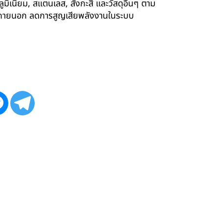
ูมิเนียม, สแตนเลส, สังกะสี และวัสดุอื่นๆ ตาม
ังภายนอก ลดการสูญเสียพลังงานในระบบ