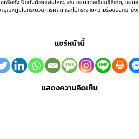
อหรือถัง ปิดทับด้วยแผ่นโลหะ เช่น แผ่นแดลเซี่ยมซิลิเกต, แผ่นอล
รักษาอุณหภูมิในกระบวนการผลิต และไม่กระจายความร้อนออกมาย
แชร์หน้านี้
แสดงความคิดเห็น