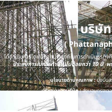
บริษั
( Phattanap
ได้ดำเนินการโดยมีวัตถุประสงค์ในการดำเนินธุรกิจคือ
ประสบการณ์การทำงานไม่น้อยกว่า 10 ปี 
นโยบายด้านคุณภาพ :
มุ่งมั่
ปรัชญาของบริษัท :
ส่งมอบตรงเวลา