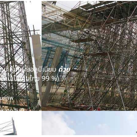
นวน หุ้มแผ่นอลูมิเนียม
ด้วย
งงานเป็นคนไทย 99 %)
คุณภาพ
หลายสิบปี