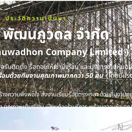
ประวัติความเป็นมา
ท พัฒนภูวดล จำกัด
huwadhon Company Limited )
รับติดตั้ง รื้อถอนให้เช่านั่งร้าน และบริการงานหุ้มฉ
พร้อมด้วยทีมงานคุณภาพมากกว่า 50 คน
(โดยมีแร
นสร้างความพึงพอใจ ส่งงานเรียบร้อยตรงเวลา ด้วยทีมงาน
 คุณภาพเต็มเยี่ยม เปี่ยมด้วยใจบริการ พร้อมความชำนาญ