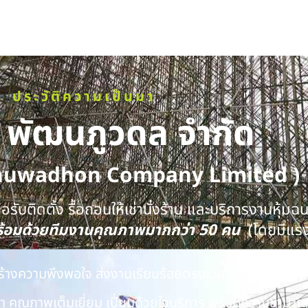
ประวัติความเป็นมา
ท พัฒนภูวดล จำกัด
huwadhon Company Limited )
รับติดตั้ง รื้อถอนให้เช่านั่งร้าน และบริการงานหุ้มฉ
พร้อมด้วยทีมงานคุณภาพมากกว่า 50 คน
(โดยมีแร
นสร้างความพึงพอใจ ส่งงานเรียบร้อยตรงเวลา ด้วยทีมงาน
 คุณภาพเต็มเยี่ยม เปี่ยมด้วยใจบริการ พร้อมความชำนาญ