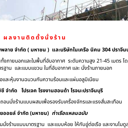
ผลงานติดตั้งนั่งร้าน
ัพพลาย จำกัด ( มหาชน ) และบริษัทในเครือ นิคม 304 ปราจีนบุ
ถอนทั้งภายนอกและในพื้นที่อับอากาศ ระดับความสูง 21-45 เมตร โ
มาตรฐาน และแบบแขวน ในที่อับอากาศ และ นั่งร้านภายนอก
้อและหุ้มงานฉนวนกันความร้อนและแผ่นอลูมิเนียม
ิซึ จำกัด
โปรเจค โรงงานฮอนด้า โรจนะปราจีนบุรี
ื้อถอนนั่งร้านแบบผสมเพื่อรองรับเครื่องจักรและแรงสั่นสะเทือน
ทยออยล์ จํากัด (มหาชน)
ท่าเรือแหลมฉบับ
อถอนนั่งร้านแบบมาตรฐาน และแบบห้อย ให้กับอู่ต่อเรือ และงานโมดู