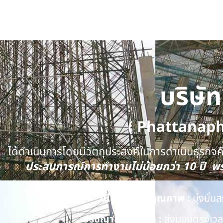
บริษั
( Phattanap
ได้ดำเนินการโดยมีวัตถุประสงค์ในการดำเนินธุรกิจคือ
ประสบการณ์การทำงานไม่น้อยกว่า 10 ปี 
นโยบายด้านคุณภาพ :
มุ่งมั่
ปรัชญาของบริษัท :
ส่งมอบตรงเวลา