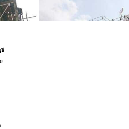
รี
ดย
ล