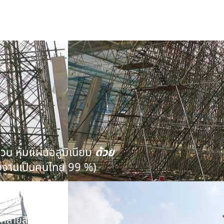
นวน หุ้มแผ่นอลูมิเนียม
ด้วย
งงานเป็นคนไทย 99 %)
คุณภาพ
หลายสิบปี