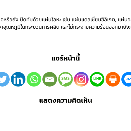
อหรือถัง ปิดทับด้วยแผ่นโลหะ เช่น แผ่นแดลเซี่ยมซิลิเกต, แผ่นอล
รักษาอุณหภูมิในกระบวนการผลิต และไม่กระจายความร้อนออกมาย
แชร์หน้านี้
แสดงความคิดเห็น