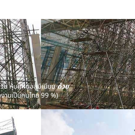
นวน หุ้มแผ่นอลูมิเนียม
ด้วย
งงานเป็นคนไทย 99 %)
คุณภาพ
หลายสิบปี