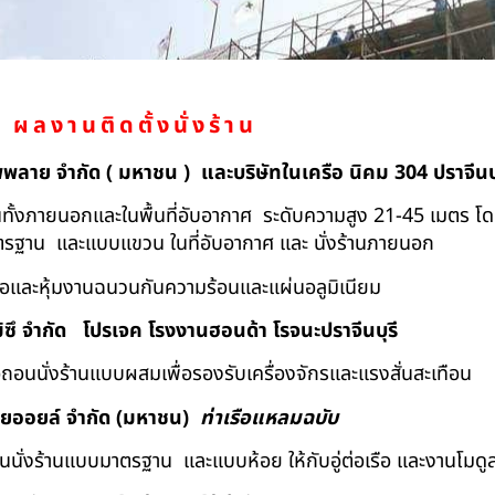
ผลงานติดตั้งนั่งร้าน
ัพพลาย จำกัด ( มหาชน ) และบริษัทในเครือ นิคม 304 ปราจีนบุ
ถอนทั้งภายนอกและในพื้นที่อับอากาศ ระดับความสูง 21-45 เมตร โ
มาตรฐาน และแบบแขวน ในที่อับอากาศ และ นั่งร้านภายนอก
้อและหุ้มงานฉนวนกันความร้อนและแผ่นอลูมิเนียม
ิซึ จำกัด
โปรเจค โรงงานฮอนด้า โรจนะปราจีนบุรี
ื้อถอนนั่งร้านแบบผสมเพื่อรองรับเครื่องจักรและแรงสั่นสะเทือน
ทยออยล์ จํากัด (มหาชน)
ท่าเรือแหลมฉบับ
อถอนนั่งร้านแบบมาตรฐาน และแบบห้อย ให้กับอู่ต่อเรือ และงานโมดู