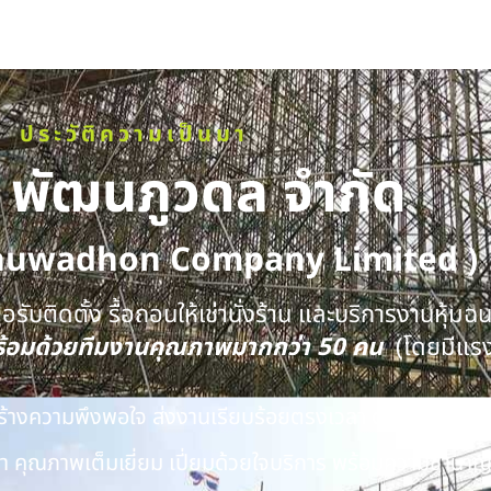
ประวัติความเป็นมา
ท พัฒนภูวดล จำกัด
huwadhon Company Limited )
รับติดตั้ง รื้อถอนให้เช่านั่งร้าน และบริการงานหุ้มฉ
พร้อมด้วยทีมงานคุณภาพมากกว่า 50 คน
(โดยมีแร
นสร้างความพึงพอใจ ส่งงานเรียบร้อยตรงเวลา ด้วยทีมงาน
 คุณภาพเต็มเยี่ยม เปี่ยมด้วยใจบริการ พร้อมความชำนาญ