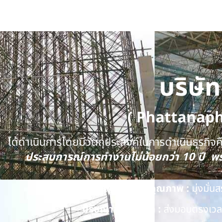
บริษั
( Phattanap
ได้ดำเนินการโดยมีวัตถุประสงค์ในการดำเนินธุรกิจคือ
ประสบการณ์การทำงานไม่น้อยกว่า 10 ปี 
นโยบายด้านคุณภาพ :
มุ่งมั่
ปรัชญาของบริษัท :
ส่งมอบตรงเวลา