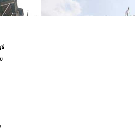
รี
ดย
ล