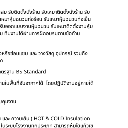
รับติดตั้งนั่งร้าน รับเหมาติดตั้งนั่งร้าน รับ
ับเหมาหุ้มฉนวนท่อร้อน รับเหมาหุ้มฉนวนท่อเย็น
์ รับออกแบบงานหุ้มฉนวน รับเหมาติดตั้งงานหุ้ม
นียม ทีมงานได้ผ่านการฝึกอบรมตามข้อกำน
ร้างหรือซ่อมแซม และ วางวัสดุ อุปกรณ์ รวมถึง
อา
บบมาตรฐาน BS-Standard
นพื้นที่อับอากาศได้ โดยปฏิบัติงานอยู่ภายใต้
บคุมงาน
ร้อน และ ความเย็น ( HOT & COLD Insulation
ร์ ในระบบโรงงานทุกประเภท สามารถหุ้มใยแก้วเซ