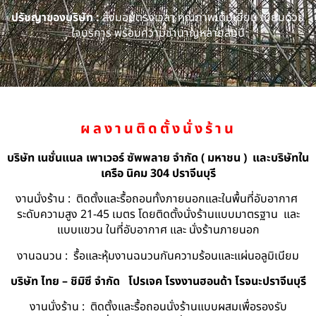
ปรัชญาของบริษัท :
ส่งมอบตรงเวลา คุณภาพเต็มเยี่ยม เปี่ยมด้วย
ใจบริการ พร้อมความชำนาญหลายสิบปี
ผลงานติดตั้งนั่งร้าน
บริษัท เนชั่นแนล เพาเวอร์ ซัพพลาย จำกัด ( มหาชน ) และบริษัทใน
เครือ นิคม 304 ปราจีนบุรี
งานนั่งร้าน : ติดตั้งและรื้อถอนทั้งภายนอกและในพื้นที่อับอากาศ
ระดับความสูง 21-45 เมตร โดยติดตั้งนั่งร้านแบบมาตรฐาน และ
แบบแขวน ในที่อับอากาศ และ นั่งร้านภายนอก
งานฉนวน : รื้อและหุ้มงานฉนวนกันความร้อนและแผ่นอลูมิเนียม
บริษัท ไทย – ชิมิซึ จำกัด
โปรเจค โรงงานฮอนด้า โรจนะปราจีนบุรี
งานนั่งร้าน : ติดตั้งและรื้อถอนนั่งร้านแบบผสมเพื่อรองรับ