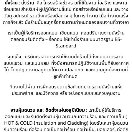
นั่งร้าน
: นั่งร้าน คือ โครงสร้างชั่วคราวที่ใช้ในงานก่อสร้าง และงาน
ซ่อมแซม สำหรับให้ ผู้ปฏิบัติงานขึ้นไป ก่อสร้างหรือซ่อมแซม และ วาง
วัสดุ อุปกรณ์ รวมถึงเครื่องมือต่าง ๆ ในการทำงาน เมื่อทำงานเสร็จ
ภารกิจแล้ว นั่งร้านนั้นจะถูกรื้อถอนตามกำหนดของแผนงานที่วางเอา
เราเป็นผู้ให้บริการออกแบบ เขียนแบบ ถอดปริมาณงานนั่งร้าน
ตลอดจนรับติดตั้ง – รื้อถอน ให้เช่านั่งร้านแบบมาตรฐาน BS-
Standard
จุดแข็ง : บริษัทเราสามารถรับใช้งานนั่งร้านได้ทั้งแบบมาตรฐาน
แบบแขวน และแบบผสม ทั้งยังสามารถปฏิบัติงานในพื้นที่อับอากาศ
ได้ โดยปฏิบัติงานอยู่ภายใต้ความปลอดภัย และความถูกต้องตามที่
ลูกค้ากำหนด
ทีมงานได้ผ่านการฝึกอบรมตามข้อกำนดมาตรฐานนั่งร้านแห่ง
ประเทศไทย และมีวิศวกร หรือ จป.ออกแบบและควบคุมงาน
งานหุ้มฉนวน และ ติดตั้งแผ่นอลูมิเนียม
: เราเป็นผู้ให้บริการ
ออกแบบ และ รับติดตั้งงานหุ้ม ฉนวนกันความร้อน และ ความเย็น (
HOT & COLD Insulation and Cladding) โดยรับเหมาหุ้มฉนวน
กันความร้อน ท่อร้อน ท่อเย็นท่อน้ำร้อน-ท่อน้ำเย็น, บอยเลอร์, ท่อดัก