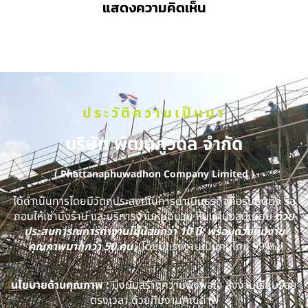
แสดงความคิดเห็น
ประวัติความเป็นมา
บริษัท พัฒนภูวดล จำกัด
( Phattanaphuwadhon Company Limited )
ได้ดำเนินการโดยมีวัตถุประสงค์ในการดำเนินธุรกิจคือรับติดตั้ง รื้อ
ถอนให้เช่านั่งร้าน และบริการงานหุ้มฉนวน หุ้มแผ่นอลูมิเนียม
ด้วย
ประสบการณ์การทำงานไม่น้อยกว่า 10 ปี พร้อมด้วยทีมงาน
คุณภาพมากกว่า 50 คน
(โดยมีแรงงานเป็นคนไทย 99 %)
นโยบายด้านคุณภาพ :
มุ่งมั่นสร้างความพึงพอใจ ส่งงานเรียบร้อย
ตรงเวลา ด้วยทีมงานคุณภาพ