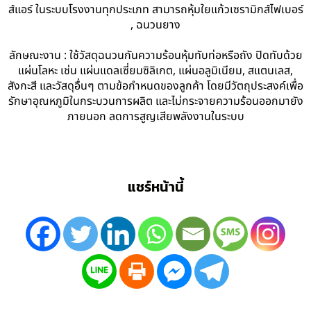
ส์แอร์ ในระบบโรงงานทุกประเภท สามารถหุ้มใยแก้วเซรามิกส์ไฟเบอร์
, ฉนวนยาง
ลักษณะงาน : ใช้วัสดุฉนวนกันความร้อนหุ้มทับท่อหรือถัง ปิดทับด้วย
แผ่นโลหะ เช่น แผ่นแดลเซี่ยมซิลิเกต, แผ่นอลูมิเนียม, สแตนเลส,
สังกะสี และวัสดุอื่นๆ ตามข้อกำหนดของลูกค้า โดยมีวัตถุประสงค์เพื่อ
รักษาอุณหภูมิในกระบวนการผลิต และไม่กระจายความร้อนออกมายัง
ภายนอก ลดการสูญเสียพลังงานในระบบ
แชร์หน้านี้