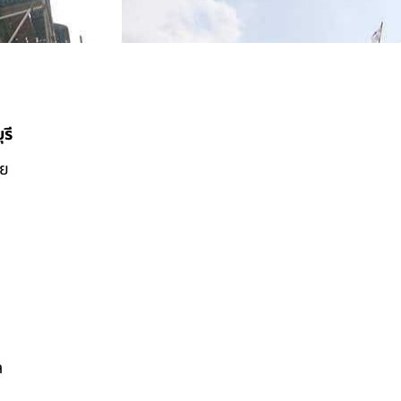
รี
ดย
ล