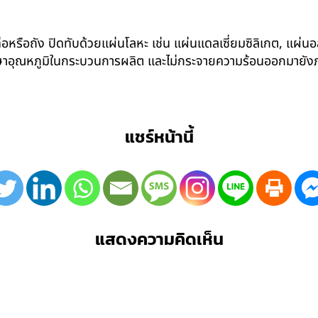
อหรือถัง ปิดทับด้วยแผ่นโลหะ เช่น แผ่นแดลเซี่ยมซิลิเกต, แผ่นอล
รักษาอุณหภูมิในกระบวนการผลิต และไม่กระจายความร้อนออกมาย
แชร์หน้านี้
แสดงความคิดเห็น