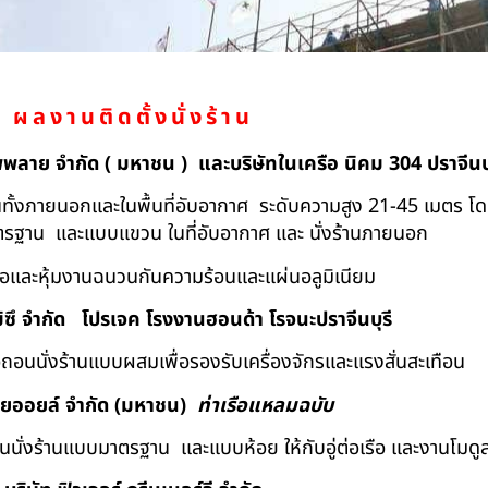
ผลงานติดตั้งนั่งร้าน
ัพพลาย จำกัด ( มหาชน ) และบริษัทในเครือ นิคม 304 ปราจีนบุ
ถอนทั้งภายนอกและในพื้นที่อับอากาศ ระดับความสูง 21-45 เมตร โ
มาตรฐาน และแบบแขวน ในที่อับอากาศ และ นั่งร้านภายนอก
้อและหุ้มงานฉนวนกันความร้อนและแผ่นอลูมิเนียม
ิซึ จำกัด
โปรเจค โรงงานฮอนด้า โรจนะปราจีนบุรี
ื้อถอนนั่งร้านแบบผสมเพื่อรองรับเครื่องจักรและแรงสั่นสะเทือน
ทยออยล์ จํากัด (มหาชน)
ท่าเรือแหลมฉบับ
อถอนนั่งร้านแบบมาตรฐาน และแบบห้อย ให้กับอู่ต่อเรือ และงานโมดู