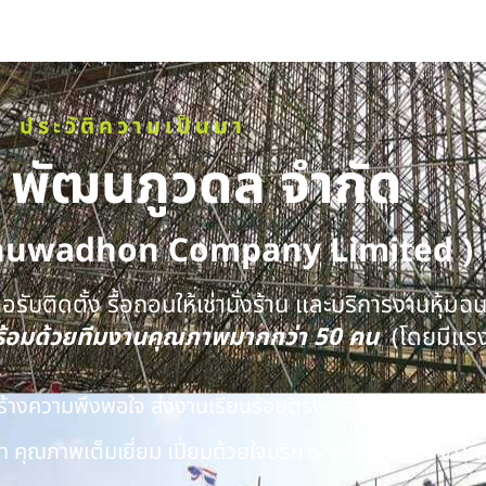
ประวัติความเป็นมา
ท พัฒนภูวดล จำกัด
huwadhon Company Limited )
รับติดตั้ง รื้อถอนให้เช่านั่งร้าน และบริการงานหุ้มฉ
พร้อมด้วยทีมงานคุณภาพมากกว่า 50 คน
(โดยมีแร
นสร้างความพึงพอใจ ส่งงานเรียบร้อยตรงเวลา ด้วยทีมงาน
 คุณภาพเต็มเยี่ยม เปี่ยมด้วยใจบริการ พร้อมความชำนาญ