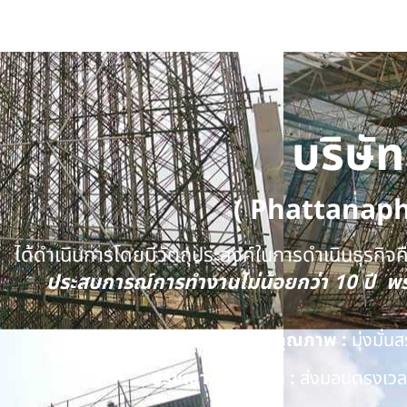
บริษั
( Phattanap
ได้ดำเนินการโดยมีวัตถุประสงค์ในการดำเนินธุรกิจคือ
ประสบการณ์การทำงานไม่น้อยกว่า 10 ปี 
นโยบายด้านคุณภาพ :
มุ่งมั่
ปรัชญาของบริษัท :
ส่งมอบตรงเวลา