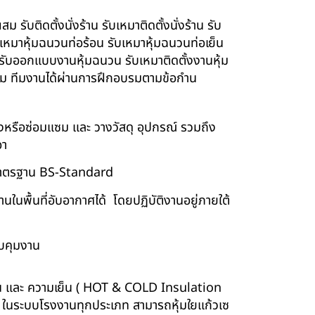
รับติดตั้งนั่งร้าน รับเหมาติดตั้งนั่งร้าน รับ
ับเหมาหุ้มฉนวนท่อร้อน รับเหมาหุ้มฉนวนท่อเย็น
์ รับออกแบบงานหุ้มฉนวน รับเหมาติดตั้งงานหุ้ม
นียม ทีมงานได้ผ่านการฝึกอบรมตามข้อกำน
ร้างหรือซ่อมแซม และ วางวัสดุ อุปกรณ์ รวมถึง
อา
บบมาตรฐาน BS-Standard
นพื้นที่อับอากาศได้ โดยปฏิบัติงานอยู่ภายใต้
บคุมงาน
ร้อน และ ความเย็น ( HOT & COLD Insulation
ร์ ในระบบโรงงานทุกประเภท สามารถหุ้มใยแก้วเซ