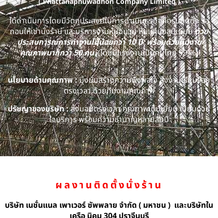
( Phattanaphuwadhon Company Limited )
ได้ดำเนินการโดยมีวัตถุประสงค์ในการดำเนินธุรกิจคือรับติดตั้ง รื้อ
ถอนให้เช่านั่งร้าน และบริการงานหุ้มฉนวน หุ้มแผ่นอลูมิเนียม
ด้วย
ประสบการณ์การทำงานไม่น้อยกว่า 10 ปี พร้อมด้วยทีมงาน
คุณภาพมากกว่า 50 คน
(โดยมีแรงงานเป็นคนไทย 99 %)
นโยบายด้านคุณภาพ :
มุ่งมั่นสร้างความพึงพอใจ ส่งงานเรียบร้อย
ตรงเวลา ด้วยทีมงานคุณภาพ
ปรัชญาของบริษัท :
ส่งมอบตรงเวลา คุณภาพเต็มเยี่ยม เปี่ยมด้วย
ใจบริการ พร้อมความชำนาญหลายสิบปี
ผลงานติดตั้งนั่งร้าน
บริษัท เนชั่นแนล เพาเวอร์ ซัพพลาย จำกัด ( มหาชน ) และบริษัทใน
เครือ นิคม 304 ปราจีนบุรี