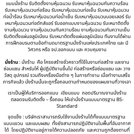
แบบนั่งร้าน รับติดตั้งงานหุ้มฉนวน รับเหมาหุ้มฉนวนกันความร้อน
รับเหมาหุ้มฉนวนท่อร้อน รับเหมาหุ้มฉนวนท่อเย็น รับเหมาหุ้มฉนวน
ท่อน้ำร้อน รับเหมาหุ้มฉนวนท่อน้ำเย็น รับเหมาหุ้มฉนวนบอยเลอร์ รับ
เหมาหุ้มฉนวนท่อดักส์แอร์ รับออกแบบงานหุ้มฉนวน รับเหมาติดตั้ง
งานหุ้มฉนวน งานหุ้มฉนวนกันความร้อน งานหุ้มฉนวนกันความเย็น
รับติดตั้งแผ่นอลูมิเนียม รับเหมาติดตั้งแผ่นอลูมิเนียม ทีมงานได้ผ่าน
การฝึกอบรมตามข้อกำนดมาตรฐานนั่งร้านแห่งประเทศไทย และ มี
วิศวกร หรือ จป.ออกแบบ และ ควบคุมงาน
นั่งร้าน
: นั่งร้าน คือ โครงสร้างชั่วคราวที่ใช้ในงานก่อสร้าง และงาน
ซ่อมแซม สำหรับให้ ผู้ปฏิบัติงานขึ้นไป ก่อสร้างหรือซ่อมแซม และ วาง
วัสดุ อุปกรณ์ รวมถึงเครื่องมือต่าง ๆ ในการทำงาน เมื่อทำงานเสร็จ
ภารกิจแล้ว นั่งร้านนั้นจะถูกรื้อถอนตามกำหนดของแผนงานที่วางเอา
เราเป็นผู้ให้บริการออกแบบ เขียนแบบ ถอดปริมาณงานนั่งร้าน
ตลอดจนรับติดตั้ง – รื้อถอน ให้เช่านั่งร้านแบบมาตรฐาน BS-
Standard
จุดแข็ง : บริษัทเราสามารถรับใช้งานนั่งร้านได้ทั้งแบบมาตรฐาน
แบบแขวน และแบบผสม ทั้งยังสามารถปฏิบัติงานในพื้นที่อับอากาศ
ได้ โดยปฏิบัติงานอยู่ภายใต้ความปลอดภัย และความถูกต้องตามที่