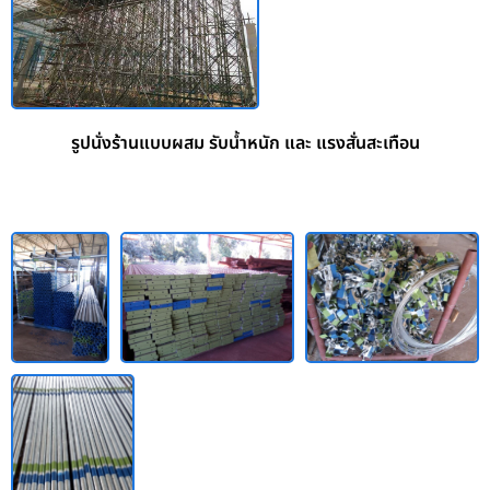
รูปนั่งร้านแบบผสม รับน้ำหนัก และ แรงสั่นสะเทือน