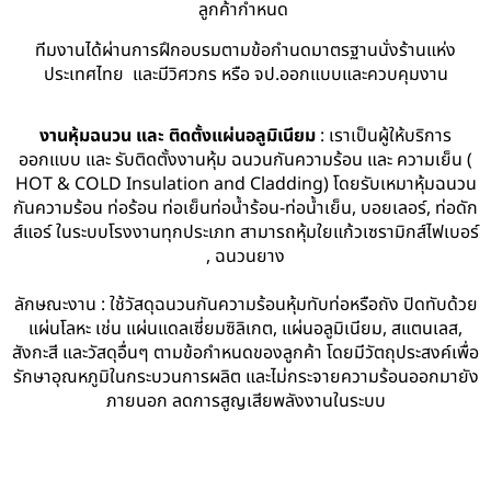
ลูกค้ากำหนด
ทีมงานได้ผ่านการฝึกอบรมตามข้อกำนดมาตรฐานนั่งร้านแห่ง
ประเทศไทย และมีวิศวกร หรือ จป.ออกแบบและควบคุมงาน
งานหุ้มฉนวน และ ติดตั้งแผ่นอลูมิเนียม
: เราเป็นผู้ให้บริการ
ออกแบบ และ รับติดตั้งงานหุ้ม ฉนวนกันความร้อน และ ความเย็น (
HOT & COLD Insulation and Cladding) โดยรับเหมาหุ้มฉนวน
กันความร้อน ท่อร้อน ท่อเย็นท่อน้ำร้อน-ท่อน้ำเย็น, บอยเลอร์, ท่อดัก
ส์แอร์ ในระบบโรงงานทุกประเภท สามารถหุ้มใยแก้วเซรามิกส์ไฟเบอร์
, ฉนวนยาง
ลักษณะงาน : ใช้วัสดุฉนวนกันความร้อนหุ้มทับท่อหรือถัง ปิดทับด้วย
แผ่นโลหะ เช่น แผ่นแดลเซี่ยมซิลิเกต, แผ่นอลูมิเนียม, สแตนเลส,
สังกะสี และวัสดุอื่นๆ ตามข้อกำหนดของลูกค้า โดยมีวัตถุประสงค์เพื่อ
รักษาอุณหภูมิในกระบวนการผลิต และไม่กระจายความร้อนออกมายัง
ภายนอก ลดการสูญเสียพลังงานในระบบ