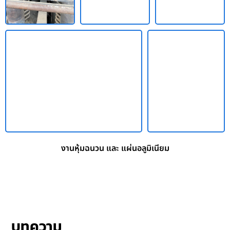
งานหุ้มฉนวน และ แผ่นอลูมิเนียม
บทความ