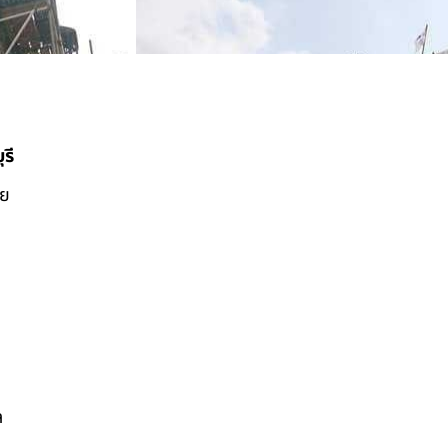
รี
ดย
ล