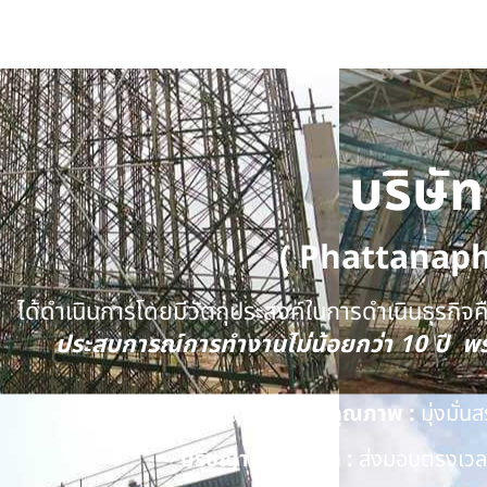
บริษั
( Phattanap
ได้ดำเนินการโดยมีวัตถุประสงค์ในการดำเนินธุรกิจคือ
ประสบการณ์การทำงานไม่น้อยกว่า 10 ปี 
นโยบายด้านคุณภาพ :
มุ่งมั่
ปรัชญาของบริษัท :
ส่งมอบตรงเวลา