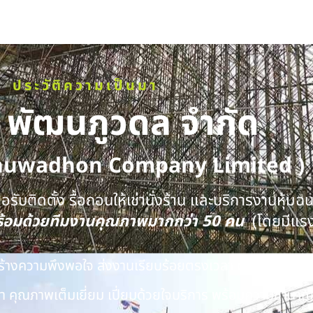
ประวัติความเป็นมา
ท พัฒนภูวดล จำกัด
huwadhon Company Limited )
รับติดตั้ง รื้อถอนให้เช่านั่งร้าน และบริการงานหุ้มฉ
พร้อมด้วยทีมงานคุณภาพมากกว่า 50 คน
(โดยมีแร
นสร้างความพึงพอใจ ส่งงานเรียบร้อยตรงเวลา ด้วยทีมงาน
 คุณภาพเต็มเยี่ยม เปี่ยมด้วยใจบริการ พร้อมความชำนาญ