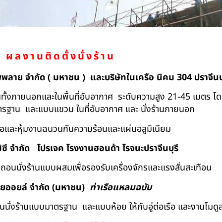
ผลงานติดตั้งนั่งร้าน
ัพพลาย จำกัด ( มหาชน ) และบริษัทในเครือ นิคม 304 ปราจีนบุ
ถอนทั้งภายนอกและในพื้นที่อับอากาศ ระดับความสูง 21-45 เมตร โ
มาตรฐาน และแบบแขวน ในที่อับอากาศ และ นั่งร้านภายนอก
้อและหุ้มงานฉนวนกันความร้อนและแผ่นอลูมิเนียม
ิซึ จำกัด
โปรเจค โรงงานฮอนด้า โรจนะปราจีนบุรี
ื้อถอนนั่งร้านแบบผสมเพื่อรองรับเครื่องจักรและแรงสั่นสะเทือน
ทยออยล์ จํากัด (มหาชน)
ท่าเรือแหลมฉบับ
อถอนนั่งร้านแบบมาตรฐาน และแบบห้อย ให้กับอู่ต่อเรือ และงานโมดู