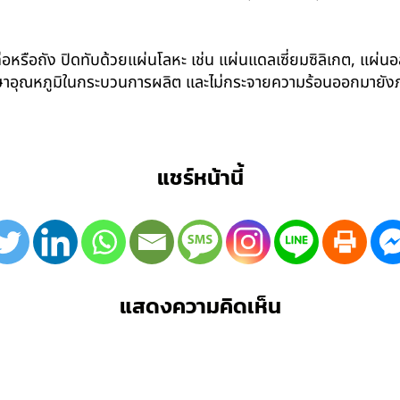
อหรือถัง ปิดทับด้วยแผ่นโลหะ เช่น แผ่นแดลเซี่ยมซิลิเกต, แผ่นอล
รักษาอุณหภูมิในกระบวนการผลิต และไม่กระจายความร้อนออกมาย
แชร์หน้านี้
แสดงความคิดเห็น