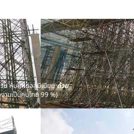
นวน หุ้มแผ่นอลูมิเนียม
ด้วย
งงานเป็นคนไทย 99 %)
คุณภาพ
หลายสิบปี