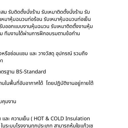
รับติดตั้งนั่งร้าน รับเหมาติดตั้งนั่งร้าน รับ
ับเหมาหุ้มฉนวนท่อร้อน รับเหมาหุ้มฉนวนท่อเย็น
์ รับออกแบบงานหุ้มฉนวน รับเหมาติดตั้งงานหุ้ม
นียม ทีมงานได้ผ่านการฝึกอบรมตามข้อกำน
ร้างหรือซ่อมแซม และ วางวัสดุ อุปกรณ์ รวมถึง
อา
บบมาตรฐาน BS-Standard
นพื้นที่อับอากาศได้ โดยปฏิบัติงานอยู่ภายใต้
บคุมงาน
ร้อน และ ความเย็น ( HOT & COLD Insulation
ร์ ในระบบโรงงานทุกประเภท สามารถหุ้มใยแก้วเซ