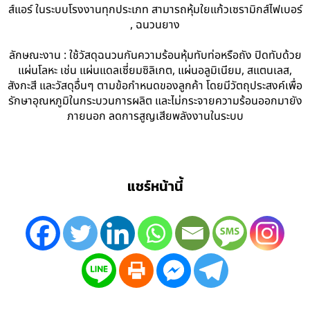
ส์แอร์ ในระบบโรงงานทุกประเภท สามารถหุ้มใยแก้วเซรามิกส์ไฟเบอร์
, ฉนวนยาง
ลักษณะงาน : ใช้วัสดุฉนวนกันความร้อนหุ้มทับท่อหรือถัง ปิดทับด้วย
แผ่นโลหะ เช่น แผ่นแดลเซี่ยมซิลิเกต, แผ่นอลูมิเนียม, สแตนเลส,
สังกะสี และวัสดุอื่นๆ ตามข้อกำหนดของลูกค้า โดยมีวัตถุประสงค์เพื่อ
รักษาอุณหภูมิในกระบวนการผลิต และไม่กระจายความร้อนออกมายัง
ภายนอก ลดการสูญเสียพลังงานในระบบ
แชร์หน้านี้