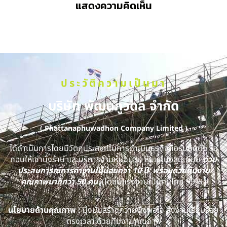
แสดงความคิดเห็น
ประวัติความเป็นมา
บริษัท พัฒนภูวดล จำกัด
( Phattanaphuwadhon Company Limited )
ได้ดำเนินการโดยมีวัตถุประสงค์ในการดำเนินธุรกิจคือรับติดตั้ง รื้อ
ถอนให้เช่านั่งร้าน และบริการงานหุ้มฉนวน หุ้มแผ่นอลูมิเนียม
ด้วย
ประสบการณ์การทำงานไม่น้อยกว่า 10 ปี พร้อมด้วยทีมงาน
คุณภาพมากกว่า 50 คน
(โดยมีแรงงานเป็นคนไทย 99 %)
นโยบายด้านคุณภาพ :
มุ่งมั่นสร้างความพึงพอใจ ส่งงานเรียบร้อย
ตรงเวลา ด้วยทีมงานคุณภาพ