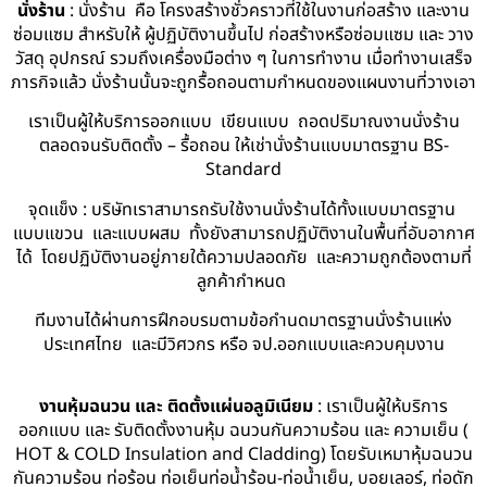
นั่งร้าน
: นั่งร้าน คือ โครงสร้างชั่วคราวที่ใช้ในงานก่อสร้าง และงาน
ซ่อมแซม สำหรับให้ ผู้ปฏิบัติงานขึ้นไป ก่อสร้างหรือซ่อมแซม และ วาง
วัสดุ อุปกรณ์ รวมถึงเครื่องมือต่าง ๆ ในการทำงาน เมื่อทำงานเสร็จ
ภารกิจแล้ว นั่งร้านนั้นจะถูกรื้อถอนตามกำหนดของแผนงานที่วางเอา
เราเป็นผู้ให้บริการออกแบบ เขียนแบบ ถอดปริมาณงานนั่งร้าน
ตลอดจนรับติดตั้ง – รื้อถอน ให้เช่านั่งร้านแบบมาตรฐาน BS-
Standard
จุดแข็ง : บริษัทเราสามารถรับใช้งานนั่งร้านได้ทั้งแบบมาตรฐาน
แบบแขวน และแบบผสม ทั้งยังสามารถปฏิบัติงานในพื้นที่อับอากาศ
ได้ โดยปฏิบัติงานอยู่ภายใต้ความปลอดภัย และความถูกต้องตามที่
ลูกค้ากำหนด
ทีมงานได้ผ่านการฝึกอบรมตามข้อกำนดมาตรฐานนั่งร้านแห่ง
ประเทศไทย และมีวิศวกร หรือ จป.ออกแบบและควบคุมงาน
งานหุ้มฉนวน และ ติดตั้งแผ่นอลูมิเนียม
: เราเป็นผู้ให้บริการ
ออกแบบ และ รับติดตั้งงานหุ้ม ฉนวนกันความร้อน และ ความเย็น (
HOT & COLD Insulation and Cladding) โดยรับเหมาหุ้มฉนวน
กันความร้อน ท่อร้อน ท่อเย็นท่อน้ำร้อน-ท่อน้ำเย็น, บอยเลอร์, ท่อดัก