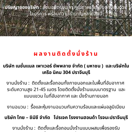
ปรัชญาของบริษัท :
ส่งมอบตรงเวลา คุณภาพเต็มเยี่ยม เปี่ยมด้วย
ใจบริการ พร้อมความชำนาญหลายสิบปี
ผลงานติดตั้งนั่งร้าน
บริษัท เนชั่นแนล เพาเวอร์ ซัพพลาย จำกัด ( มหาชน ) และบริษัทใน
เครือ นิคม 304 ปราจีนบุรี
งานนั่งร้าน : ติดตั้งและรื้อถอนทั้งภายนอกและในพื้นที่อับอากาศ
ระดับความสูง 21-45 เมตร โดยติดตั้งนั่งร้านแบบมาตรฐาน และ
แบบแขวน ในที่อับอากาศ และ นั่งร้านภายนอก
งานฉนวน : รื้อและหุ้มงานฉนวนกันความร้อนและแผ่นอลูมิเนียม
บริษัท ไทย – ชิมิซึ จำกัด
โปรเจค โรงงานฮอนด้า โรจนะปราจีนบุรี
งานนั่งร้าน : ติดตั้งและรื้อถอนนั่งร้านแบบผสมเพื่อรองรับ