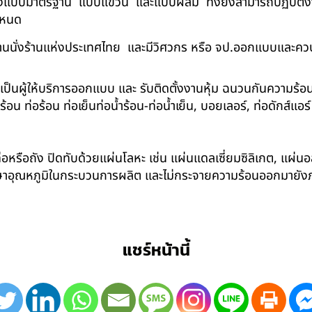
ด้ทั้งแบบมาตรฐาน แบบแขวน และแบบผสม ทั้งยังสามารถปฏิบัติงานใ
กำหนด
นนั่งร้านแห่งประเทศไทย และมีวิศวกร หรือ จป.ออกแบบและคว
าเป็นผู้ให้บริการออกแบบ และ รับติดตั้งงานหุ้ม ฉนวนกันความ
 ท่อร้อน ท่อเย็นท่อน้ำร้อน-ท่อน้ำเย็น, บอยเลอร์, ท่อดักส์แอ
อหรือถัง ปิดทับด้วยแผ่นโลหะ เช่น แผ่นแดลเซี่ยมซิลิเกต, แผ่นอล
รักษาอุณหภูมิในกระบวนการผลิต และไม่กระจายความร้อนออกมาย
แชร์หน้านี้