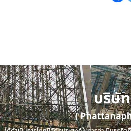
บริษั
( Phattanap
ได้ดำเนินการโดยมีวัตถุประสงค์ในการดำเนินธุรกิจคือ