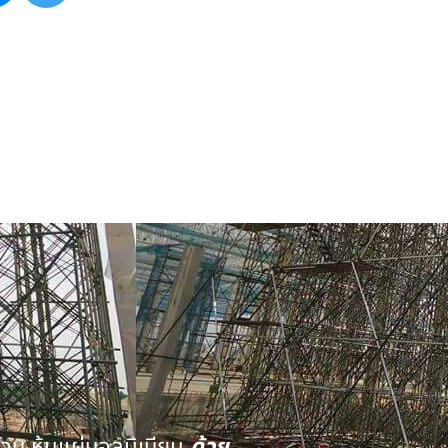
นวน หุ้มแผ่นอลูมิเนียม
ด้วย