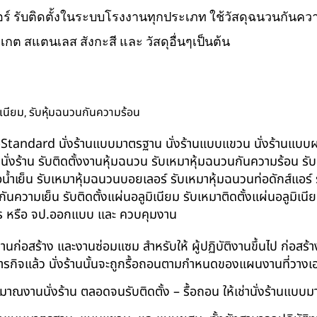
ส์แอร์ รับติดตั้งในระบบโรงงานทุกประเภท ใช้วัสดุฉนวนกันความ
ิเกต สแตนเลส สังกะสี และ วัสดุอื่นๆเป็นต้น
,
ิเนียม
รับหุ้มฉนวนกันความร้อน
น BS-Standard นั่งร้านแบบมาตรฐาน นั่งร้านแบบแขวน นั่งร้านแบบผสม 
บนั่งร้าน รับติดตั้งงานหุ้มฉนวน รับเหมาหุ้มฉนวนกันความร้อน ร
อน้ำเย็น รับเหมาหุ้มฉนวนบอยเลอร์ รับเหมาหุ้มฉนวนท่อดักส์แอร
ความเย็น รับติดตั้งแผ่นอลูมิเนียม รับเหมาติดตั้งแผ่นอลูมิเ
กร หรือ จป.ออกแบบ และ ควบคุมงาน
ในงานก่อสร้าง และงานซ่อมแซม สำหรับให้ ผู้ปฏิบัติงานขึ้นไป ก่อส
ภารกิจแล้ว นั่งร้านนั้นจะถูกรื้อถอนตามกำหนดของแผนงานที่วางเ
าณงานนั่งร้าน ตลอดจนรับติดตั้ง – รื้อถอน ให้เช่านั่งร้านแ