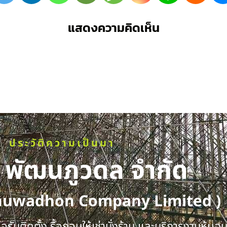
แสดงความคิดเห็น
ประวัติความเป็นมา
ท พัฒนภูวดล จำกัด
huwadhon Company Limited )
รับติดตั้ง รื้อถอนให้เช่านั่งร้าน และบริการงานหุ้มฉ