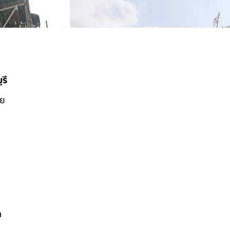
รี
ดย
ล