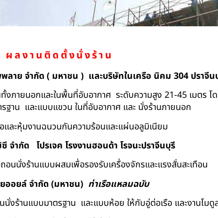
ผลงานติดตั้งนั่งร้าน
ัพพลาย จำกัด ( มหาชน ) และบริษัทในเครือ นิคม 304 ปราจีนบุ
ถอนทั้งภายนอกและในพื้นที่อับอากาศ ระดับความสูง 21-45 เมตร โ
มาตรฐาน และแบบแขวน ในที่อับอากาศ และ นั่งร้านภายนอก
้อและหุ้มงานฉนวนกันความร้อนและแผ่นอลูมิเนียม
ิซึ จำกัด
โปรเจค โรงงานฮอนด้า โรจนะปราจีนบุรี
ื้อถอนนั่งร้านแบบผสมเพื่อรองรับเครื่องจักรและแรงสั่นสะเทือน
ทยออยล์ จํากัด (มหาชน)
ท่าเรือแหลมฉบับ
อถอนนั่งร้านแบบมาตรฐาน และแบบห้อย ให้กับอู่ต่อเรือ และงานโมดู