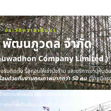
ประวัติความเป็นมา
ท พัฒนภูวดล จำกัด
huwadhon Company Limited )
รับติดตั้ง รื้อถอนให้เช่านั่งร้าน และบริการงานหุ้มฉ
พร้อมด้วยทีมงานคุณภาพมากกว่า 50 คน
(โดยมีแร
นสร้างความพึงพอใจ ส่งงานเรียบร้อยตรงเวลา ด้วยทีมงาน
 คุณภาพเต็มเยี่ยม เปี่ยมด้วยใจบริการ พร้อมความชำนาญ