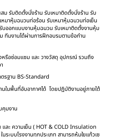
รับติดตั้งนั่งร้าน รับเหมาติดตั้งนั่งร้าน รับ
ับเหมาหุ้มฉนวนท่อร้อน รับเหมาหุ้มฉนวนท่อเย็น
์ รับออกแบบงานหุ้มฉนวน รับเหมาติดตั้งงานหุ้ม
นียม ทีมงานได้ผ่านการฝึกอบรมตามข้อกำน
ร้างหรือซ่อมแซม และ วางวัสดุ อุปกรณ์ รวมถึง
อา
บบมาตรฐาน BS-Standard
นพื้นที่อับอากาศได้ โดยปฏิบัติงานอยู่ภายใต้
บคุมงาน
ร้อน และ ความเย็น ( HOT & COLD Insulation
ร์ ในระบบโรงงานทุกประเภท สามารถหุ้มใยแก้วเซ