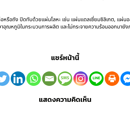
อหรือถัง ปิดทับด้วยแผ่นโลหะ เช่น แผ่นแดลเซี่ยมซิลิเกต, แผ่นอล
รักษาอุณหภูมิในกระบวนการผลิต และไม่กระจายความร้อนออกมาย
แชร์หน้านี้
แสดงความคิดเห็น