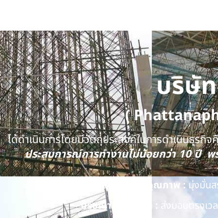
บริษั
( Phattanap
ได้ดำเนินการโดยมีวัตถุประสงค์ในการดำเนินธุรกิจคือ
ประสบการณ์การทำงานไม่น้อยกว่า 10 ปี 
นโยบายด้านคุณภาพ :
มุ่งมั่
ปรัชญาของบริษัท :
ส่งมอบตรงเวลา