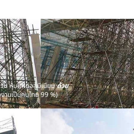
นวน หุ้มแผ่นอลูมิเนียม
ด้วย
งงานเป็นคนไทย 99 %)
คุณภาพ
หลายสิบปี