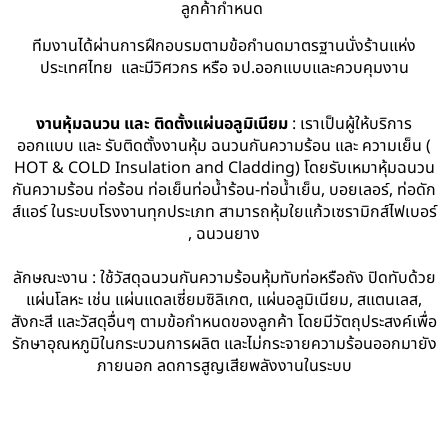
ลูกค้ากำหนด
ทีมงานได้ผ่านการฝึกอบรมตามข้อกำนดมาตรฐานนั่งร้านแห่ง
ประเทศไทย และมีวิศวกร หรือ จป.ออกแบบและควบคุมงาน
งานหุ้มฉนวน และ ติดตั้งแผ่นอลูมิเนียม
: เราเป็นผู้ให้บริการ
ออกแบบ และ รับติดตั้งงานหุ้ม ฉนวนกันความร้อน และ ความเย็น (
HOT & COLD Insulation and Cladding) โดยรับเหมาหุ้มฉนวน
กันความร้อน ท่อร้อน ท่อเย็นท่อน้ำร้อน-ท่อน้ำเย็น, บอยเลอร์, ท่อดัก
ส์แอร์ ในระบบโรงงานทุกประเภท สามารถหุ้มใยแก้วเซรามิกส์ไฟเบอร์
, ฉนวนยาง
ลักษณะงาน : ใช้วัสดุฉนวนกันความร้อนหุ้มทับท่อหรือถัง ปิดทับด้วย
แผ่นโลหะ เช่น แผ่นแดลเซี่ยมซิลิเกต, แผ่นอลูมิเนียม, สแตนเลส,
สังกะสี และวัสดุอื่นๆ ตามข้อกำหนดของลูกค้า โดยมีวัตถุประสงค์เพื่อ
รักษาอุณหภูมิในกระบวนการผลิต และไม่กระจายความร้อนออกมายัง
ภายนอก ลดการสูญเสียพลังงานในระบบ