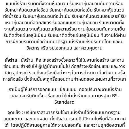
แบบนั่งร้าน รับติดตั้งงานหุ้มฉนวน รับเหมาหุ้มฉนวนกันความร้อน
รับเหมาหุ้มฉนวนท่อร้อน รับเหมาหุ้มฉนวนท่อเย็น รับเหมาหุ้มฉนวน
ท่อน้ำร้อน รับเหมาหุ้มฉนวนท่อน้ำเย็น รับเหมาหุ้มฉนวนบอยเลอร์ รับ
เหมาหุ้มฉนวนท่อดักส์แอร์ รับออกแบบงานหุ้มฉนวน รับเหมาติดตั้ง
งานหุ้มฉนวน งานหุ้มฉนวนกันความร้อน งานหุ้มฉนวนกันความเย็น
รับติดตั้งแผ่นอลูมิเนียม รับเหมาติดตั้งแผ่นอลูมิเนียม ทีมงานได้ผ่าน
การฝึกอบรมตามข้อกำนดมาตรฐานนั่งร้านแห่งประเทศไทย และ มี
วิศวกร หรือ จป.ออกแบบ และ ควบคุมงาน
นั่งร้าน
: นั่งร้าน คือ โครงสร้างชั่วคราวที่ใช้ในงานก่อสร้าง และงาน
ซ่อมแซม สำหรับให้ ผู้ปฏิบัติงานขึ้นไป ก่อสร้างหรือซ่อมแซม และ วาง
วัสดุ อุปกรณ์ รวมถึงเครื่องมือต่าง ๆ ในการทำงาน เมื่อทำงานเสร็จ
ภารกิจแล้ว นั่งร้านนั้นจะถูกรื้อถอนตามกำหนดของแผนงานที่วางเอา
เราเป็นผู้ให้บริการออกแบบ เขียนแบบ ถอดปริมาณงานนั่งร้าน
ตลอดจนรับติดตั้ง – รื้อถอน ให้เช่านั่งร้านแบบมาตรฐาน BS-
Standard
จุดแข็ง : บริษัทเราสามารถรับใช้งานนั่งร้านได้ทั้งแบบมาตรฐาน
แบบแขวน และแบบผสม ทั้งยังสามารถปฏิบัติงานในพื้นที่อับอากาศ
ได้ โดยปฏิบัติงานอยู่ภายใต้ความปลอดภัย และความถูกต้องตามที่