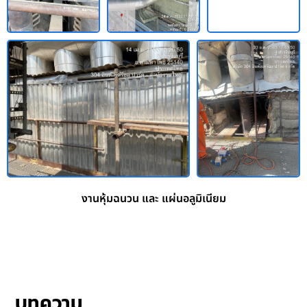
งานหุ้มฉนวน และ แผ่นอลูมิเนียม
บทความ