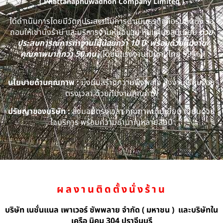
( Phattanaphuwadhon Company Limited )
ได้ดำเนินการโดยมีวัตถุประสงค์ในการดำเนินธุรกิจคือรับติดตั้ง รื้อ
ถอนให้เช่านั่งร้าน และบริการงานหุ้มฉนวน หุ้มแผ่นอลูมิเนียม
ด้วย
ประสบการณ์การทำงานไม่น้อยกว่า 10 ปี พร้อมด้วยทีมงาน
คุณภาพมากกว่า 50 คน
(โดยมีแรงงานเป็นคนไทย 99 %)
นโยบายด้านคุณภาพ :
มุ่งมั่นสร้างความพึงพอใจ ส่งงานเรียบร้อย
ตรงเวลา ด้วยทีมงานคุณภาพ
ปรัชญาของบริษัท :
ส่งมอบตรงเวลา คุณภาพเต็มเยี่ยม เปี่ยมด้วย
ใจบริการ พร้อมความชำนาญหลายสิบปี
ผลงานติดตั้งนั่งร้าน
บริษัท เนชั่นแนล เพาเวอร์ ซัพพลาย จำกัด ( มหาชน ) และบริษัทใน
เครือ นิคม 304 ปราจีนบุรี