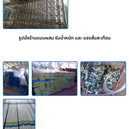
รูปนั่งร้านแบบผสม รับน้ำหนัก และ แรงสั่นสะเทือน