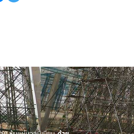
นวน หุ้มแผ่นอลูมิเนียม
ด้วย