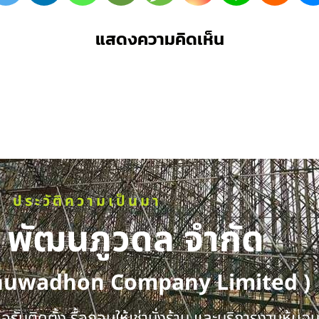
แสดงความคิดเห็น
ประวัติความเป็นมา
ท พัฒนภูวดล จำกัด
huwadhon Company Limited )
รับติดตั้ง รื้อถอนให้เช่านั่งร้าน และบริการงานหุ้มฉ