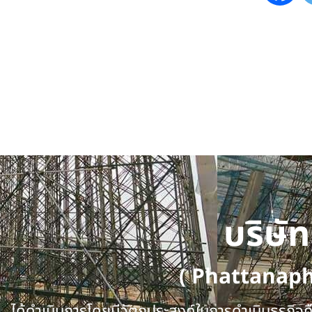
บริษั
( Phattanap
ได้ดำเนินการโดยมีวัตถุประสงค์ในการดำเนินธุรกิจคือ