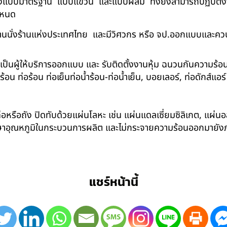
ด้ทั้งแบบมาตรฐาน แบบแขวน และแบบผสม ทั้งยังสามารถปฏิบัติงานใ
กำหนด
นนั่งร้านแห่งประเทศไทย และมีวิศวกร หรือ จป.ออกแบบและคว
าเป็นผู้ให้บริการออกแบบ และ รับติดตั้งงานหุ้ม ฉนวนกันความ
 ท่อร้อน ท่อเย็นท่อน้ำร้อน-ท่อน้ำเย็น, บอยเลอร์, ท่อดักส์แอ
อหรือถัง ปิดทับด้วยแผ่นโลหะ เช่น แผ่นแดลเซี่ยมซิลิเกต, แผ่นอล
รักษาอุณหภูมิในกระบวนการผลิต และไม่กระจายความร้อนออกมาย
แชร์หน้านี้