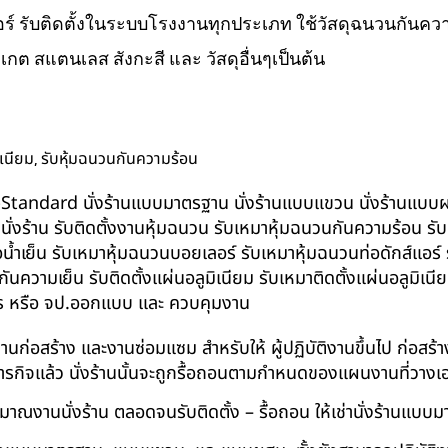
ส์แอร์ รับติดตั้งในระบบโรงงานทุกประเภท ใช้วัสดุฉนวนกันความ
ิเกต สแตนเลส สังกะสี และ วัสดุอื่นๆเป็นต้น
,
ิเนียม
รับหุ้มฉนวนกันความร้อน
น BS-Standard นั่งร้านแบบมาตรฐาน นั่งร้านแบบแขวน นั่งร้านแบบผสม 
บนั่งร้าน รับติดตั้งงานหุ้มฉนวน รับเหมาหุ้มฉนวนกันความร้อน ร
อน้ำเย็น รับเหมาหุ้มฉนวนบอยเลอร์ รับเหมาหุ้มฉนวนท่อดักส์แอร
ความเย็น รับติดตั้งแผ่นอลูมิเนียม รับเหมาติดตั้งแผ่นอลูมิเ
กร หรือ จป.ออกแบบ และ ควบคุมงาน
ในงานก่อสร้าง และงานซ่อมแซม สำหรับให้ ผู้ปฏิบัติงานขึ้นไป ก่อส
ภารกิจแล้ว นั่งร้านนั้นจะถูกรื้อถอนตามกำหนดของแผนงานที่วางเ
าณงานนั่งร้าน ตลอดจนรับติดตั้ง – รื้อถอน ให้เช่านั่งร้านแ