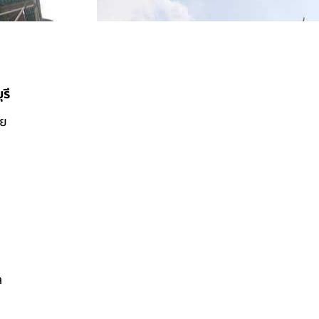
รี
ดย
ล