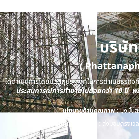
บริษั
( Phattanap
ได้ดำเนินการโดยมีวัตถุประสงค์ในการดำเนินธุรกิจคือ
ประสบการณ์การทำงานไม่น้อยกว่า 10 ปี 
นโยบายด้านคุณภาพ :
มุ่งมั่
ปรัชญาของบริษัท :
ส่งมอบตรงเวลา