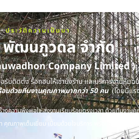
ประวัติความเป็นมา
ท พัฒนภูวดล จำกัด
huwadhon Company Limited )
รับติดตั้ง รื้อถอนให้เช่านั่งร้าน และบริการงานหุ้มฉ
พร้อมด้วยทีมงานคุณภาพมากกว่า 50 คน
(โดยมีแร
นสร้างความพึงพอใจ ส่งงานเรียบร้อยตรงเวลา ด้วยทีมงาน
 คุณภาพเต็มเยี่ยม เปี่ยมด้วยใจบริการ พร้อมความชำนาญ