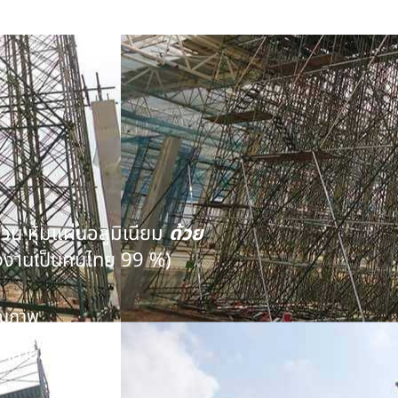
นวน หุ้มแผ่นอลูมิเนียม
ด้วย
งงานเป็นคนไทย 99 %)
คุณภาพ
หลายสิบปี