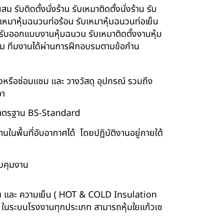
รับติดตั้งนั่งร้าน รับเหมาติดตั้งนั่งร้าน รับ
ับเหมาหุ้มฉนวนท่อร้อน รับเหมาหุ้มฉนวนท่อเย็น
์ รับออกแบบงานหุ้มฉนวน รับเหมาติดตั้งงานหุ้ม
นียม ทีมงานได้ผ่านการฝึกอบรมตามข้อกำน
ร้างหรือซ่อมแซม และ วางวัสดุ อุปกรณ์ รวมถึง
อา
บบมาตรฐาน BS-Standard
นพื้นที่อับอากาศได้ โดยปฏิบัติงานอยู่ภายใต้
บคุมงาน
ร้อน และ ความเย็น ( HOT & COLD Insulation
ร์ ในระบบโรงงานทุกประเภท สามารถหุ้มใยแก้วเซ