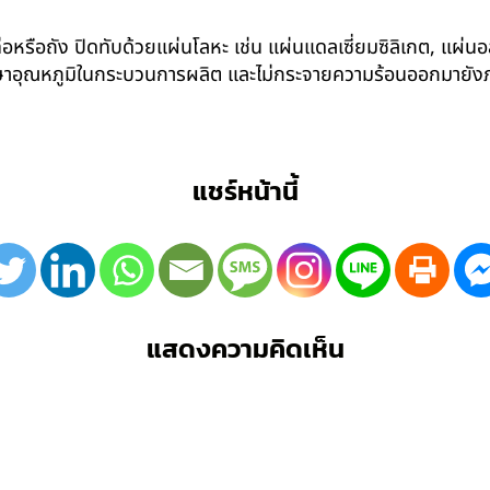
อหรือถัง ปิดทับด้วยแผ่นโลหะ เช่น แผ่นแดลเซี่ยมซิลิเกต, แผ่นอล
รักษาอุณหภูมิในกระบวนการผลิต และไม่กระจายความร้อนออกมาย
แชร์หน้านี้
แสดงความคิดเห็น