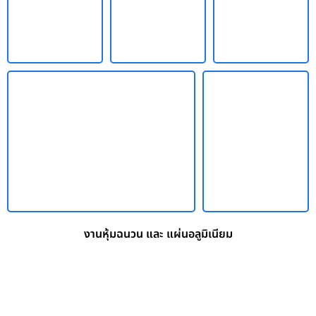
งานหุ้มฉนวน และ แผ่นอลูมิเนียม