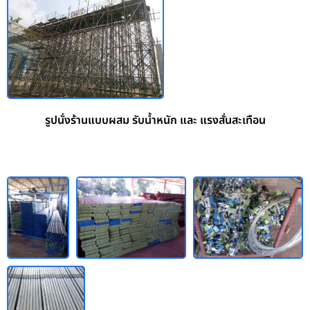
รูปนั่งร้านแบบผสม รับน้ำหนัก และ แรงสั่นสะเทือน