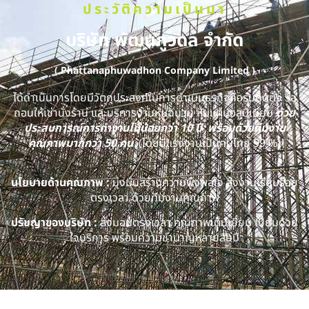
ประวัติความเป็นมา
บริษัท พัฒนภูวดล จำกัด
( Phattanaphuwadhon Company Limited )
ได้ดำเนินการโดยมีวัตถุประสงค์ในการดำเนินธุรกิจคือรับติดตั้ง รื้อ
ถอนให้เช่านั่งร้าน และบริการงานหุ้มฉนวน หุ้มแผ่นอลูมิเนียม
ด้วย
ประสบการณ์การทำงานไม่น้อยกว่า 10 ปี พร้อมด้วยทีมงาน
คุณภาพมากกว่า 50 คน
(โดยมีแรงงานเป็นคนไทย 99 %)
นโยบายด้านคุณภาพ :
มุ่งมั่นสร้างความพึงพอใจ ส่งงานเรียบร้อย
ตรงเวลา ด้วยทีมงานคุณภาพ
ปรัชญาของบริษัท :
ส่งมอบตรงเวลา คุณภาพเต็มเยี่ยม เปี่ยมด้วย
ใจบริการ พร้อมความชำนาญหลายสิบปี