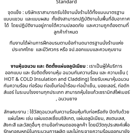
Standard
จุดแข็ง : บริษัทเราสามารถรับใช้งานนั่งร้านได้ทั้งแบบมาตรฐาน
แบบแขวน และแบบผสม ทั้งยังสามารถปฏิบัติงานในพื้นที่อับอากาศ
ได้ โดยปฏิบัติงานอยู่ภายใต้ความปลอดภัย และความถูกต้องตามที่
ลูกค้ากำหนด
ทีมงานได้ผ่านการฝึกอบรมตามข้อกำนดมาตรฐานนั่งร้านแห่ง
ประเทศไทย และมีวิศวกร หรือ จป.ออกแบบและควบคุมงาน
งานหุ้มฉนวน และ ติดตั้งแผ่นอลูมิเนียม
: เราเป็นผู้ให้บริการ
ออกแบบ และ รับติดตั้งงานหุ้ม ฉนวนกันความร้อน และ ความเย็น (
HOT & COLD Insulation and Cladding) โดยรับเหมาหุ้มฉนวน
กันความร้อน ท่อร้อน ท่อเย็นท่อน้ำร้อน-ท่อน้ำเย็น, บอยเลอร์, ท่อดัก
ส์แอร์ ในระบบโรงงานทุกประเภท สามารถหุ้มใยแก้วเซรามิกส์ไฟเบอร์
, ฉนวนยาง
ลักษณะงาน : ใช้วัสดุฉนวนกันความร้อนหุ้มทับท่อหรือถัง ปิดทับด้วย
แผ่นโลหะ เช่น แผ่นแดลเซี่ยมซิลิเกต, แผ่นอลูมิเนียม, สแตนเลส,
สังกะสี และวัสดุอื่นๆ ตามข้อกำหนดของลูกค้า โดยมีวัตถุประสงค์เพื่อ
รักษาอุณหภูมิในกระบวนการผลิต และไม่กระจายความร้อนออกมายัง