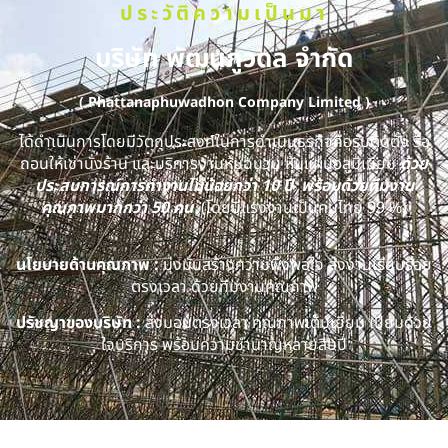
ประวัติความเป็นมา
บริษัท พัฒนภูวดล จำกัด
( Phattanaphuwadhon Company Limited )
ได้ดำเนินการโดยมีวัตถุประสงค์ในการดำเนินธุรกิจคือรับติดตั้ง รื้อ
ถอนให้เช่านั่งร้าน และบริการงานหุ้มฉนวน หุ้มแผ่นอลูมิเนียม
ด้วย
ประสบการณ์การทำงานไม่น้อยกว่า 10 ปี พร้อมด้วยทีมงาน
คุณภาพมากกว่า 50 คน
(โดยมีแรงงานเป็นคนไทย 99 %)
นโยบายด้านคุณภาพ :
มุ่งมั่นสร้างความพึงพอใจ ส่งงานเรียบร้อย
ตรงเวลา ด้วยทีมงานคุณภาพ
ปรัชญาของบริษัท :
ส่งมอบตรงเวลา คุณภาพเต็มเยี่ยม เปี่ยมด้วย
ใจบริการ พร้อมความชำนาญหลายสิบปี