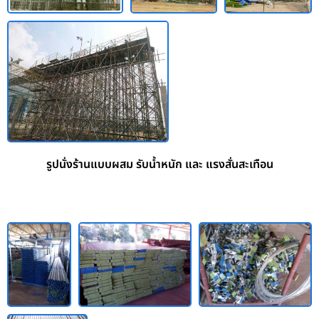
รูปนั่งร้านแบบผสม รับน้ำหนัก และ แรงสั่นสะเทือน