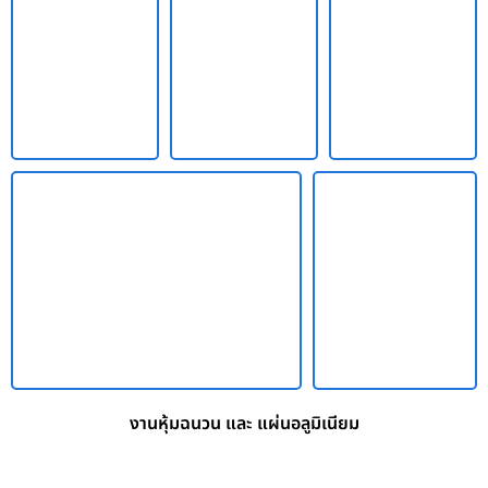
งานหุ้มฉนวน และ แผ่นอลูมิเนียม