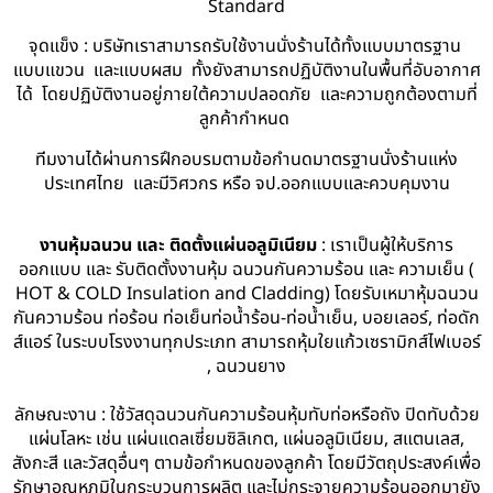
Standard
จุดแข็ง : บริษัทเราสามารถรับใช้งานนั่งร้านได้ทั้งแบบมาตรฐาน
แบบแขวน และแบบผสม ทั้งยังสามารถปฏิบัติงานในพื้นที่อับอากาศ
ได้ โดยปฏิบัติงานอยู่ภายใต้ความปลอดภัย และความถูกต้องตามที่
ลูกค้ากำหนด
ทีมงานได้ผ่านการฝึกอบรมตามข้อกำนดมาตรฐานนั่งร้านแห่ง
ประเทศไทย และมีวิศวกร หรือ จป.ออกแบบและควบคุมงาน
งานหุ้มฉนวน และ ติดตั้งแผ่นอลูมิเนียม
: เราเป็นผู้ให้บริการ
ออกแบบ และ รับติดตั้งงานหุ้ม ฉนวนกันความร้อน และ ความเย็น (
HOT & COLD Insulation and Cladding) โดยรับเหมาหุ้มฉนวน
กันความร้อน ท่อร้อน ท่อเย็นท่อน้ำร้อน-ท่อน้ำเย็น, บอยเลอร์, ท่อดัก
ส์แอร์ ในระบบโรงงานทุกประเภท สามารถหุ้มใยแก้วเซรามิกส์ไฟเบอร์
, ฉนวนยาง
ลักษณะงาน : ใช้วัสดุฉนวนกันความร้อนหุ้มทับท่อหรือถัง ปิดทับด้วย
แผ่นโลหะ เช่น แผ่นแดลเซี่ยมซิลิเกต, แผ่นอลูมิเนียม, สแตนเลส,
สังกะสี และวัสดุอื่นๆ ตามข้อกำหนดของลูกค้า โดยมีวัตถุประสงค์เพื่อ
รักษาอุณหภูมิในกระบวนการผลิต และไม่กระจายความร้อนออกมายัง