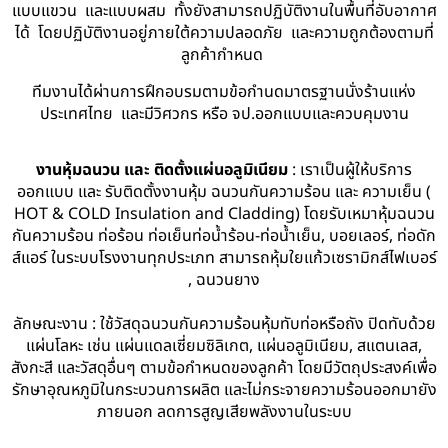
แบบแขวน และแบบผสม ทั้งยังสามารถปฏิบัติงานในพื้นที่อับอากาศ
ได้ โดยปฏิบัติงานอยู่ภายใต้ความปลอดภัย และความถูกต้องตามที่
ลูกค้ากำหนด
ทีมงานได้ผ่านการฝึกอบรมตามข้อกำนดมาตรฐานนั่งร้านแห่ง
ประเทศไทย และมีวิศวกร หรือ จป.ออกแบบและควบคุมงาน
งานหุ้มฉนวน และ ติดตั้งแผ่นอลูมิเนียม
: เราเป็นผู้ให้บริการ
ออกแบบ และ รับติดตั้งงานหุ้ม ฉนวนกันความร้อน และ ความเย็น (
HOT & COLD Insulation and Cladding) โดยรับเหมาหุ้มฉนวน
กันความร้อน ท่อร้อน ท่อเย็นท่อน้ำร้อน-ท่อน้ำเย็น, บอยเลอร์, ท่อดัก
ส์แอร์ ในระบบโรงงานทุกประเภท สามารถหุ้มใยแก้วเซรามิกส์ไฟเบอร์
, ฉนวนยาง
ลักษณะงาน : ใช้วัสดุฉนวนกันความร้อนหุ้มทับท่อหรือถัง ปิดทับด้วย
แผ่นโลหะ เช่น แผ่นแดลเซี่ยมซิลิเกต, แผ่นอลูมิเนียม, สแตนเลส,
สังกะสี และวัสดุอื่นๆ ตามข้อกำหนดของลูกค้า โดยมีวัตถุประสงค์เพื่อ
รักษาอุณหภูมิในกระบวนการผลิต และไม่กระจายความร้อนออกมายัง
ภายนอก ลดการสูญเสียพลังงานในระบบ