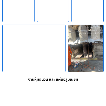
งานหุ้มฉนวน และ แผ่นอลูมิเนียม