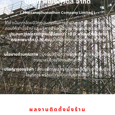
บริษัท พัฒนภูวดล จำกัด
( Phattanaphuwadhon Company Limited )
ได้ดำเนินการโดยมีวัตถุประสงค์ในการดำเนินธุรกิจคือรับติดตั้ง รื้อ
ถอนให้เช่านั่งร้าน และบริการงานหุ้มฉนวน หุ้มแผ่นอลูมิเนียม
ด้วย
ประสบการณ์การทำงานไม่น้อยกว่า 10 ปี พร้อมด้วยทีมงาน
คุณภาพมากกว่า 50 คน
(โดยมีแรงงานเป็นคนไทย 99 %)
นโยบายด้านคุณภาพ :
มุ่งมั่นสร้างความพึงพอใจ ส่งงานเรียบร้อย
ตรงเวลา ด้วยทีมงานคุณภาพ
ปรัชญาของบริษัท :
ส่งมอบตรงเวลา คุณภาพเต็มเยี่ยม เปี่ยมด้วย
ใจบริการ พร้อมความชำนาญหลายสิบปี
ผลงานติดตั้งนั่งร้าน