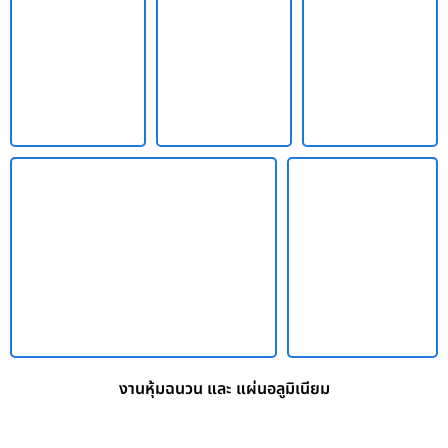
งานหุ้มฉนวน และ แผ่นอลูมิเนียม