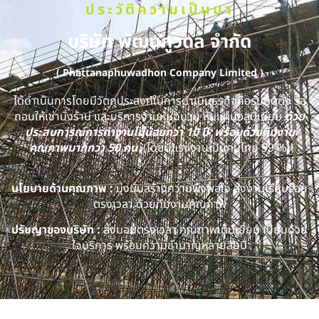
ประวัติความเป็นมา
บริษัท พัฒนภูวดล จำกัด
( Phattanaphuwadhon Company Limited )
ได้ดำเนินการโดยมีวัตถุประสงค์ในการดำเนินธุรกิจคือรับติดตั้ง รื้อ
ถอนให้เช่านั่งร้าน และบริการงานหุ้มฉนวน หุ้มแผ่นอลูมิเนียม
ด้วย
ประสบการณ์การทำงานไม่น้อยกว่า 10 ปี พร้อมด้วยทีมงาน
คุณภาพมากกว่า 50 คน
(โดยมีแรงงานเป็นคนไทย 99 %)
นโยบายด้านคุณภาพ :
มุ่งมั่นสร้างความพึงพอใจ ส่งงานเรียบร้อย
ตรงเวลา ด้วยทีมงานคุณภาพ
ปรัชญาของบริษัท :
ส่งมอบตรงเวลา คุณภาพเต็มเยี่ยม เปี่ยมด้วย
ใจบริการ พร้อมความชำนาญหลายสิบปี