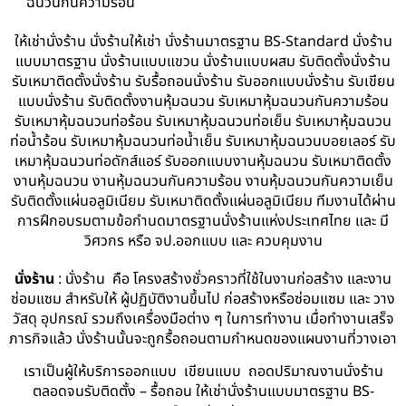
ฉนวนกันความร้อน
ให้เช่านั่งร้าน นั่งร้านให้เช่า นั่งร้านมาตรฐาน BS-Standard นั่งร้าน
แบบมาตรฐาน นั่งร้านแบบแขวน นั่งร้านแบบผสม รับติดตั้งนั่งร้าน
รับเหมาติดตั้งนั่งร้าน รับรื้อถอนนั่งร้าน รับออกแบบนั่งร้าน รับเขียน
แบบนั่งร้าน รับติดตั้งงานหุ้มฉนวน รับเหมาหุ้มฉนวนกันความร้อน
รับเหมาหุ้มฉนวนท่อร้อน รับเหมาหุ้มฉนวนท่อเย็น รับเหมาหุ้มฉนวน
ท่อน้ำร้อน รับเหมาหุ้มฉนวนท่อน้ำเย็น รับเหมาหุ้มฉนวนบอยเลอร์ รับ
เหมาหุ้มฉนวนท่อดักส์แอร์ รับออกแบบงานหุ้มฉนวน รับเหมาติดตั้ง
งานหุ้มฉนวน งานหุ้มฉนวนกันความร้อน งานหุ้มฉนวนกันความเย็น
รับติดตั้งแผ่นอลูมิเนียม รับเหมาติดตั้งแผ่นอลูมิเนียม ทีมงานได้ผ่าน
การฝึกอบรมตามข้อกำนดมาตรฐานนั่งร้านแห่งประเทศไทย และ มี
วิศวกร หรือ จป.ออกแบบ และ ควบคุมงาน
นั่งร้าน
: นั่งร้าน คือ โครงสร้างชั่วคราวที่ใช้ในงานก่อสร้าง และงาน
ซ่อมแซม สำหรับให้ ผู้ปฏิบัติงานขึ้นไป ก่อสร้างหรือซ่อมแซม และ วาง
วัสดุ อุปกรณ์ รวมถึงเครื่องมือต่าง ๆ ในการทำงาน เมื่อทำงานเสร็จ
ภารกิจแล้ว นั่งร้านนั้นจะถูกรื้อถอนตามกำหนดของแผนงานที่วางเอา
เราเป็นผู้ให้บริการออกแบบ เขียนแบบ ถอดปริมาณงานนั่งร้าน
ตลอดจนรับติดตั้ง – รื้อถอน ให้เช่านั่งร้านแบบมาตรฐาน BS-