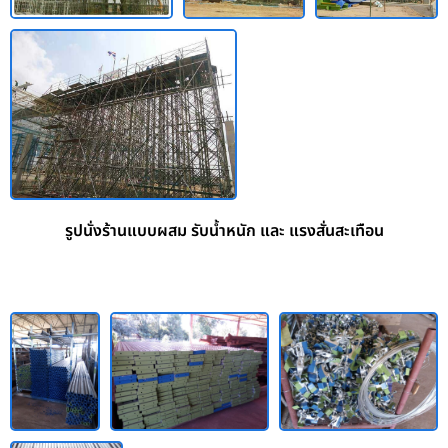
รูปนั่งร้านแบบผสม รับน้ำหนัก และ แรงสั่นสะเทือน