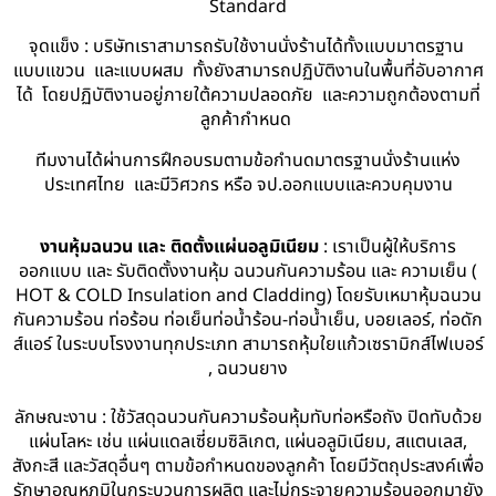
Standard
จุดแข็ง : บริษัทเราสามารถรับใช้งานนั่งร้านได้ทั้งแบบมาตรฐาน
แบบแขวน และแบบผสม ทั้งยังสามารถปฏิบัติงานในพื้นที่อับอากาศ
ได้ โดยปฏิบัติงานอยู่ภายใต้ความปลอดภัย และความถูกต้องตามที่
ลูกค้ากำหนด
ทีมงานได้ผ่านการฝึกอบรมตามข้อกำนดมาตรฐานนั่งร้านแห่ง
ประเทศไทย และมีวิศวกร หรือ จป.ออกแบบและควบคุมงาน
งานหุ้มฉนวน และ ติดตั้งแผ่นอลูมิเนียม
: เราเป็นผู้ให้บริการ
ออกแบบ และ รับติดตั้งงานหุ้ม ฉนวนกันความร้อน และ ความเย็น (
HOT & COLD Insulation and Cladding) โดยรับเหมาหุ้มฉนวน
กันความร้อน ท่อร้อน ท่อเย็นท่อน้ำร้อน-ท่อน้ำเย็น, บอยเลอร์, ท่อดัก
ส์แอร์ ในระบบโรงงานทุกประเภท สามารถหุ้มใยแก้วเซรามิกส์ไฟเบอร์
, ฉนวนยาง
ลักษณะงาน : ใช้วัสดุฉนวนกันความร้อนหุ้มทับท่อหรือถัง ปิดทับด้วย
แผ่นโลหะ เช่น แผ่นแดลเซี่ยมซิลิเกต, แผ่นอลูมิเนียม, สแตนเลส,
สังกะสี และวัสดุอื่นๆ ตามข้อกำหนดของลูกค้า โดยมีวัตถุประสงค์เพื่อ
รักษาอุณหภูมิในกระบวนการผลิต และไม่กระจายความร้อนออกมายัง