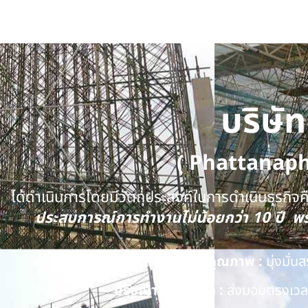
บริษั
( Phattanap
ได้ดำเนินการโดยมีวัตถุประสงค์ในการดำเนินธุรกิจคือ
ประสบการณ์การทำงานไม่น้อยกว่า 10 ปี 
นโยบายด้านคุณภาพ :
มุ่งมั่
ปรัชญาของบริษัท :
ส่งมอบตรงเวลา