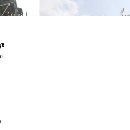
รี
ดย
ล