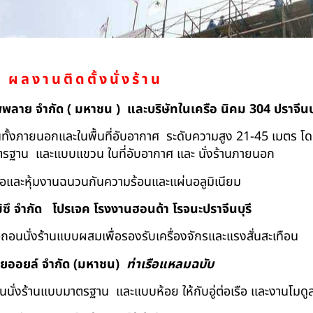
ผลงานติดตั้งนั่งร้าน
ัพพลาย จำกัด ( มหาชน ) และบริษัทในเครือ นิคม 304 ปราจีนบุ
ถอนทั้งภายนอกและในพื้นที่อับอากาศ ระดับความสูง 21-45 เมตร โ
มาตรฐาน และแบบแขวน ในที่อับอากาศ และ นั่งร้านภายนอก
้อและหุ้มงานฉนวนกันความร้อนและแผ่นอลูมิเนียม
ิซึ จำกัด
โปรเจค โรงงานฮอนด้า โรจนะปราจีนบุรี
ื้อถอนนั่งร้านแบบผสมเพื่อรองรับเครื่องจักรและแรงสั่นสะเทือน
ทยออยล์ จํากัด (มหาชน)
ท่าเรือแหลมฉบับ
อถอนนั่งร้านแบบมาตรฐาน และแบบห้อย ให้กับอู่ต่อเรือ และงานโมดู