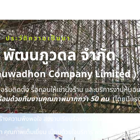
ประวัติความเป็นมา
ท พัฒนภูวดล จำกัด
huwadhon Company Limited )
รับติดตั้ง รื้อถอนให้เช่านั่งร้าน และบริการงานหุ้มฉ
พร้อมด้วยทีมงานคุณภาพมากกว่า 50 คน
(โดยมีแร
นสร้างความพึงพอใจ ส่งงานเรียบร้อยตรงเวลา ด้วยทีมงาน
 คุณภาพเต็มเยี่ยม เปี่ยมด้วยใจบริการ พร้อมความชำนาญ