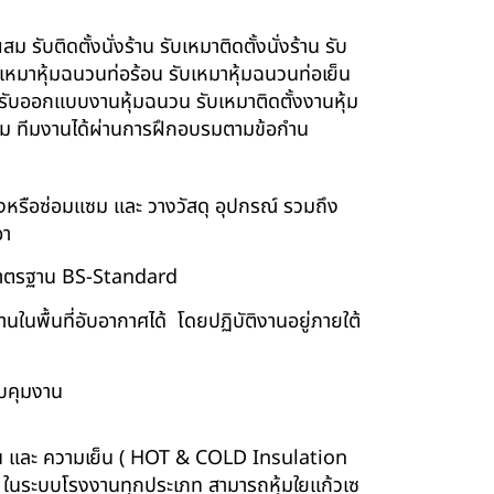
รับติดตั้งนั่งร้าน รับเหมาติดตั้งนั่งร้าน รับ
ับเหมาหุ้มฉนวนท่อร้อน รับเหมาหุ้มฉนวนท่อเย็น
์ รับออกแบบงานหุ้มฉนวน รับเหมาติดตั้งงานหุ้ม
นียม ทีมงานได้ผ่านการฝึกอบรมตามข้อกำน
ร้างหรือซ่อมแซม และ วางวัสดุ อุปกรณ์ รวมถึง
อา
บบมาตรฐาน BS-Standard
นพื้นที่อับอากาศได้ โดยปฏิบัติงานอยู่ภายใต้
บคุมงาน
ร้อน และ ความเย็น ( HOT & COLD Insulation
ร์ ในระบบโรงงานทุกประเภท สามารถหุ้มใยแก้วเซ