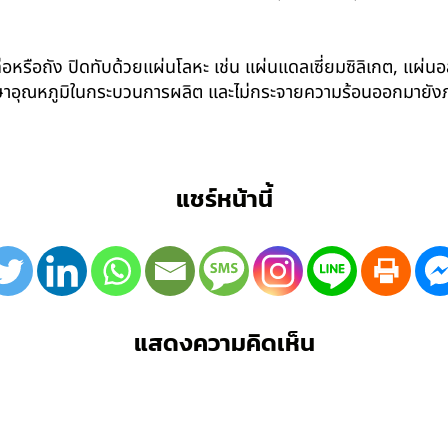
อหรือถัง ปิดทับด้วยแผ่นโลหะ เช่น แผ่นแดลเซี่ยมซิลิเกต, แผ่นอล
รักษาอุณหภูมิในกระบวนการผลิต และไม่กระจายความร้อนออกมาย
แชร์หน้านี้
แสดงความคิดเห็น