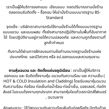
เราเป็นผู้ให้บริการออกแบบ เขียนแบบ ถอดปริมาณงานนั่งร้าน
ตลอดจนรับติดตั้ง – รื้อถอน ให้เช่านั่งร้านแบบมาตรฐาน BS-
Standard
จุดแข็ง : บริษัทเราสามารถรับใช้งานนั่งร้านได้ทั้งแบบมาตรฐาน
แบบแขวน และแบบผสม ทั้งยังสามารถปฏิบัติงานในพื้นที่อับอากาศ
ได้ โดยปฏิบัติงานอยู่ภายใต้ความปลอดภัย และความถูกต้องตามที่
ลูกค้ากำหนด
ทีมงานได้ผ่านการฝึกอบรมตามข้อกำนดมาตรฐานนั่งร้านแห่ง
ประเทศไทย และมีวิศวกร หรือ จป.ออกแบบและควบคุมงาน
งานหุ้มฉนวน และ ติดตั้งแผ่นอลูมิเนียม
: เราเป็นผู้ให้บริการ
ออกแบบ และ รับติดตั้งงานหุ้ม ฉนวนกันความร้อน และ ความเย็น (
HOT & COLD Insulation and Cladding) โดยรับเหมาหุ้มฉนวน
กันความร้อน ท่อร้อน ท่อเย็นท่อน้ำร้อน-ท่อน้ำเย็น, บอยเลอร์, ท่อดัก
ส์แอร์ ในระบบโรงงานทุกประเภท สามารถหุ้มใยแก้วเซรามิกส์ไฟเบอร์
, ฉนวนยาง
ลักษณะงาน : ใช้วัสดุฉนวนกันความร้อนหุ้มทับท่อหรือถัง ปิดทับด้วย