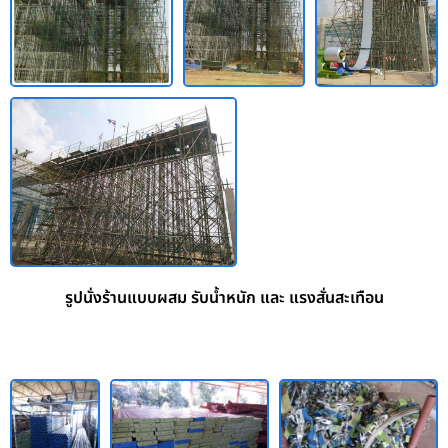
รูปนั่งร้านแบบผสม รับน้ำหนัก และ แรงสั่นสะเทือน