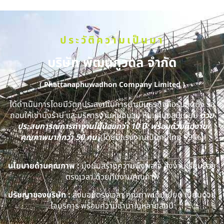
ประวัติความเป็นมา
บริษัท พัฒนภูวดล จำกัด
( Phattanaphuwadhon Company Limited )
ได้ดำเนินการโดยมีวัตถุประสงค์ในการดำเนินธุรกิจคือรับติดตั้ง รื้อ
ถอนให้เช่านั่งร้าน และบริการงานหุ้มฉนวน หุ้มแผ่นอลูมิเนียม
ด้วย
ประสบการณ์การทำงานไม่น้อยกว่า 10 ปี พร้อมด้วยทีมงาน
คุณภาพมากกว่า 50 คน
(โดยมีแรงงานเป็นคนไทย 99 %)
นโยบายด้านคุณภาพ :
มุ่งมั่นสร้างความพึงพอใจ ส่งงานเรียบร้อย
ตรงเวลา ด้วยทีมงานคุณภาพ
ปรัชญาของบริษัท :
ส่งมอบตรงเวลา คุณภาพเต็มเยี่ยม เปี่ยมด้วย
ใจบริการ พร้อมความชำนาญหลายสิบปี