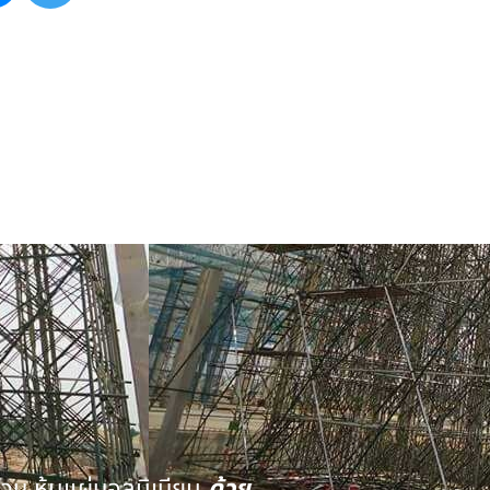
นวน หุ้มแผ่นอลูมิเนียม
ด้วย