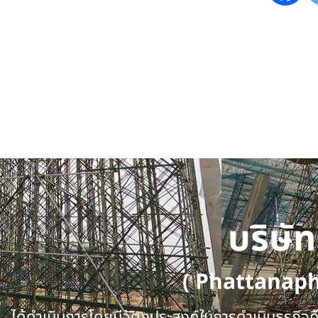
บริษั
( Phattanap
ได้ดำเนินการโดยมีวัตถุประสงค์ในการดำเนินธุรกิจคือ