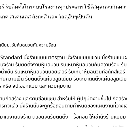
ส์แอร์ รับติดตั้งในระบบโรงงานทุกประเภท ใช้วัสดุฉนวนกันความ
ิเกต สแตนเลส สังกะสี และ วัสดุอื่นๆเป็นต้น
,
ิเนียม
รับหุ้มฉนวนกันความร้อน
น BS-Standard นั่งร้านแบบมาตรฐาน นั่งร้านแบบแขวน นั่งร้านแบบผสม 
บนั่งร้าน รับติดตั้งงานหุ้มฉนวน รับเหมาหุ้มฉนวนกันความร้อน ร
อน้ำเย็น รับเหมาหุ้มฉนวนบอยเลอร์ รับเหมาหุ้มฉนวนท่อดักส์แอร
ความเย็น รับติดตั้งแผ่นอลูมิเนียม รับเหมาติดตั้งแผ่นอลูมิเ
กร หรือ จป.ออกแบบ และ ควบคุมงาน
ในงานก่อสร้าง และงานซ่อมแซม สำหรับให้ ผู้ปฏิบัติงานขึ้นไป ก่อส
ภารกิจแล้ว นั่งร้านนั้นจะถูกรื้อถอนตามกำหนดของแผนงานที่วางเ
าณงานนั่งร้าน ตลอดจนรับติดตั้ง – รื้อถอน ให้เช่านั่งร้านแ