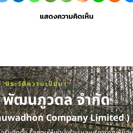
แสดงความคิดเห็น
ประวัติความเป็นมา
ท พัฒนภูวดล จำกัด
huwadhon Company Limited )
รับติดตั้ง รื้อถอนให้เช่านั่งร้าน และบริการงานหุ้มฉ