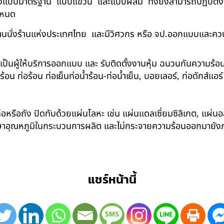
ด้ทั้งแบบมาตรฐาน แบบแขวน และแบบผสม ทั้งยังสามารถปฏิบัติงานใ
กำหนด
นนั่งร้านแห่งประเทศไทย และมีวิศวกร หรือ จป.ออกแบบและคว
าเป็นผู้ให้บริการออกแบบ และ รับติดตั้งงานหุ้ม ฉนวนกันความ
 ท่อร้อน ท่อเย็นท่อน้ำร้อน-ท่อน้ำเย็น, บอยเลอร์, ท่อดักส์แอ
อหรือถัง ปิดทับด้วยแผ่นโลหะ เช่น แผ่นแดลเซี่ยมซิลิเกต, แผ่นอล
รักษาอุณหภูมิในกระบวนการผลิต และไม่กระจายความร้อนออกมาย
แชร์หน้านี้