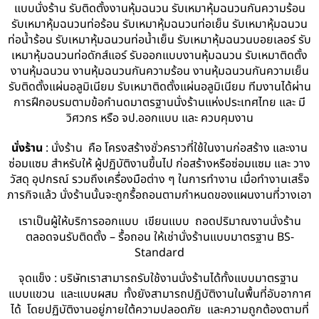
แบบนั่งร้าน รับติดตั้งงานหุ้มฉนวน รับเหมาหุ้มฉนวนกันความร้อน
รับเหมาหุ้มฉนวนท่อร้อน รับเหมาหุ้มฉนวนท่อเย็น รับเหมาหุ้มฉนวน
ท่อน้ำร้อน รับเหมาหุ้มฉนวนท่อน้ำเย็น รับเหมาหุ้มฉนวนบอยเลอร์ รับ
เหมาหุ้มฉนวนท่อดักส์แอร์ รับออกแบบงานหุ้มฉนวน รับเหมาติดตั้ง
งานหุ้มฉนวน งานหุ้มฉนวนกันความร้อน งานหุ้มฉนวนกันความเย็น
รับติดตั้งแผ่นอลูมิเนียม รับเหมาติดตั้งแผ่นอลูมิเนียม ทีมงานได้ผ่าน
การฝึกอบรมตามข้อกำนดมาตรฐานนั่งร้านแห่งประเทศไทย และ มี
วิศวกร หรือ จป.ออกแบบ และ ควบคุมงาน
นั่งร้าน
: นั่งร้าน คือ โครงสร้างชั่วคราวที่ใช้ในงานก่อสร้าง และงาน
ซ่อมแซม สำหรับให้ ผู้ปฏิบัติงานขึ้นไป ก่อสร้างหรือซ่อมแซม และ วาง
วัสดุ อุปกรณ์ รวมถึงเครื่องมือต่าง ๆ ในการทำงาน เมื่อทำงานเสร็จ
ภารกิจแล้ว นั่งร้านนั้นจะถูกรื้อถอนตามกำหนดของแผนงานที่วางเอา
เราเป็นผู้ให้บริการออกแบบ เขียนแบบ ถอดปริมาณงานนั่งร้าน
ตลอดจนรับติดตั้ง – รื้อถอน ให้เช่านั่งร้านแบบมาตรฐาน BS-
Standard
จุดแข็ง : บริษัทเราสามารถรับใช้งานนั่งร้านได้ทั้งแบบมาตรฐาน
แบบแขวน และแบบผสม ทั้งยังสามารถปฏิบัติงานในพื้นที่อับอากาศ
ได้ โดยปฏิบัติงานอยู่ภายใต้ความปลอดภัย และความถูกต้องตามที่