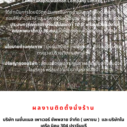
( Phattanaphuwadhon Company Limited )
ได้ดำเนินการโดยมีวัตถุประสงค์ในการดำเนินธุรกิจคือรับติดตั้ง รื้อ
ถอนให้เช่านั่งร้าน และบริการงานหุ้มฉนวน หุ้มแผ่นอลูมิเนียม
ด้วย
ประสบการณ์การทำงานไม่น้อยกว่า 10 ปี พร้อมด้วยทีมงาน
คุณภาพมากกว่า 50 คน
(โดยมีแรงงานเป็นคนไทย 99 %)
นโยบายด้านคุณภาพ :
มุ่งมั่นสร้างความพึงพอใจ ส่งงานเรียบร้อย
ตรงเวลา ด้วยทีมงานคุณภาพ
ปรัชญาของบริษัท :
ส่งมอบตรงเวลา คุณภาพเต็มเยี่ยม เปี่ยมด้วย
ใจบริการ พร้อมความชำนาญหลายสิบปี
ผลงานติดตั้งนั่งร้าน
บริษัท เนชั่นแนล เพาเวอร์ ซัพพลาย จำกัด ( มหาชน ) และบริษัทใน
เครือ นิคม 304 ปราจีนบุรี