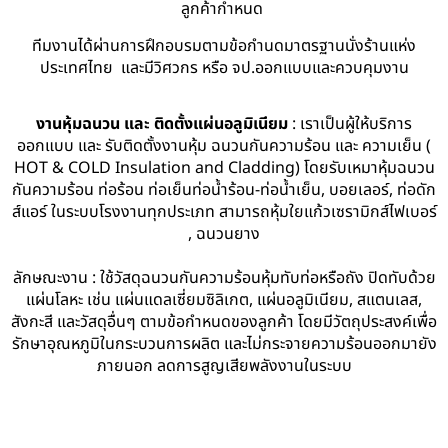
ลูกค้ากำหนด
ทีมงานได้ผ่านการฝึกอบรมตามข้อกำนดมาตรฐานนั่งร้านแห่ง
ประเทศไทย และมีวิศวกร หรือ จป.ออกแบบและควบคุมงาน
งานหุ้มฉนวน และ ติดตั้งแผ่นอลูมิเนียม
: เราเป็นผู้ให้บริการ
ออกแบบ และ รับติดตั้งงานหุ้ม ฉนวนกันความร้อน และ ความเย็น (
HOT & COLD Insulation and Cladding) โดยรับเหมาหุ้มฉนวน
กันความร้อน ท่อร้อน ท่อเย็นท่อน้ำร้อน-ท่อน้ำเย็น, บอยเลอร์, ท่อดัก
ส์แอร์ ในระบบโรงงานทุกประเภท สามารถหุ้มใยแก้วเซรามิกส์ไฟเบอร์
, ฉนวนยาง
ลักษณะงาน : ใช้วัสดุฉนวนกันความร้อนหุ้มทับท่อหรือถัง ปิดทับด้วย
แผ่นโลหะ เช่น แผ่นแดลเซี่ยมซิลิเกต, แผ่นอลูมิเนียม, สแตนเลส,
สังกะสี และวัสดุอื่นๆ ตามข้อกำหนดของลูกค้า โดยมีวัตถุประสงค์เพื่อ
รักษาอุณหภูมิในกระบวนการผลิต และไม่กระจายความร้อนออกมายัง
ภายนอก ลดการสูญเสียพลังงานในระบบ