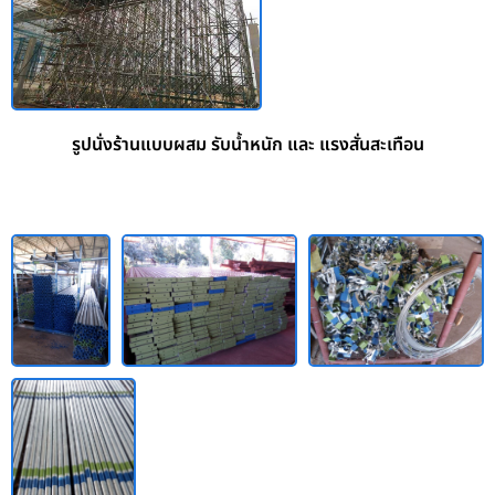
รูปนั่งร้านแบบผสม รับน้ำหนัก และ แรงสั่นสะเทือน