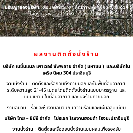
ปรัชญาของบริษัท :
ส่งมอบตรงเวลา คุณภาพเต็มเยี่ยม เปี่ยมด้วย
ใจบริการ พร้อมความชำนาญหลายสิบปี
ผลงานติดตั้งนั่งร้าน
บริษัท เนชั่นแนล เพาเวอร์ ซัพพลาย จำกัด ( มหาชน ) และบริษัทใน
เครือ นิคม 304 ปราจีนบุรี
งานนั่งร้าน : ติดตั้งและรื้อถอนทั้งภายนอกและในพื้นที่อับอากาศ
ระดับความสูง 21-45 เมตร โดยติดตั้งนั่งร้านแบบมาตรฐาน และ
แบบแขวน ในที่อับอากาศ และ นั่งร้านภายนอก
งานฉนวน : รื้อและหุ้มงานฉนวนกันความร้อนและแผ่นอลูมิเนียม
บริษัท ไทย – ชิมิซึ จำกัด
โปรเจค โรงงานฮอนด้า โรจนะปราจีนบุรี
งานนั่งร้าน : ติดตั้งและรื้อถอนนั่งร้านแบบผสมเพื่อรองรับ