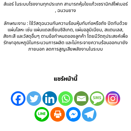
ส์แอร์ ในระบบโรงงานทุกประเภท สามารถหุ้มใยแก้วเซรามิกส์ไฟเบอร์
, ฉนวนยาง
ลักษณะงาน : ใช้วัสดุฉนวนกันความร้อนหุ้มทับท่อหรือถัง ปิดทับด้วย
แผ่นโลหะ เช่น แผ่นแดลเซี่ยมซิลิเกต, แผ่นอลูมิเนียม, สแตนเลส,
สังกะสี และวัสดุอื่นๆ ตามข้อกำหนดของลูกค้า โดยมีวัตถุประสงค์เพื่อ
รักษาอุณหภูมิในกระบวนการผลิต และไม่กระจายความร้อนออกมายัง
ภายนอก ลดการสูญเสียพลังงานในระบบ
แชร์หน้านี้