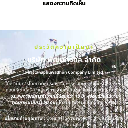
แสดงความคิดเห็น
ประวัติความเป็นมา
บริษัท พัฒนภูวดล จำกัด
( Phattanaphuwadhon Company Limited )
ได้ดำเนินการโดยมีวัตถุประสงค์ในการดำเนินธุรกิจคือรับติดตั้ง รื้อ
ถอนให้เช่านั่งร้าน และบริการงานหุ้มฉนวน หุ้มแผ่นอลูมิเนียม
ด้วย
ประสบการณ์การทำงานไม่น้อยกว่า 10 ปี พร้อมด้วยทีมงาน
คุณภาพมากกว่า 50 คน
(โดยมีแรงงานเป็นคนไทย 99 %)
นโยบายด้านคุณภาพ :
มุ่งมั่นสร้างความพึงพอใจ ส่งงานเรียบร้อย
ตรงเวลา ด้วยทีมงานคุณภาพ