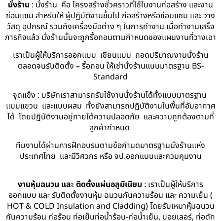
นั่งร้าน
: นั่งร้าน คือ โครงสร้างชั่วคราวที่ใช้ในงานก่อสร้าง และงาน
ซ่อมแซม สำหรับให้ ผู้ปฏิบัติงานขึ้นไป ก่อสร้างหรือซ่อมแซม และ วาง
วัสดุ อุปกรณ์ รวมถึงเครื่องมือต่าง ๆ ในการทำงาน เมื่อทำงานเสร็จ
ภารกิจแล้ว นั่งร้านนั้นจะถูกรื้อถอนตามกำหนดของแผนงานที่วางเอา
เราเป็นผู้ให้บริการออกแบบ เขียนแบบ ถอดปริมาณงานนั่งร้าน
ตลอดจนรับติดตั้ง – รื้อถอน ให้เช่านั่งร้านแบบมาตรฐาน BS-
Standard
จุดแข็ง : บริษัทเราสามารถรับใช้งานนั่งร้านได้ทั้งแบบมาตรฐาน
แบบแขวน และแบบผสม ทั้งยังสามารถปฏิบัติงานในพื้นที่อับอากาศ
ได้ โดยปฏิบัติงานอยู่ภายใต้ความปลอดภัย และความถูกต้องตามที่
ลูกค้ากำหนด
ทีมงานได้ผ่านการฝึกอบรมตามข้อกำนดมาตรฐานนั่งร้านแห่ง
ประเทศไทย และมีวิศวกร หรือ จป.ออกแบบและควบคุมงาน
งานหุ้มฉนวน และ ติดตั้งแผ่นอลูมิเนียม
: เราเป็นผู้ให้บริการ
ออกแบบ และ รับติดตั้งงานหุ้ม ฉนวนกันความร้อน และ ความเย็น (
HOT & COLD Insulation and Cladding) โดยรับเหมาหุ้มฉนวน
กันความร้อน ท่อร้อน ท่อเย็นท่อน้ำร้อน-ท่อน้ำเย็น, บอยเลอร์, ท่อดัก